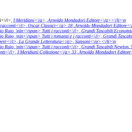
i<\/i>,
I Meridiani<\/a>,
Arnoldo Mondadori Editore<\/a><\/li>\n
i racconti<\/i>,
Oscar Classici<\/a> 18,
Arnoldo Mondadori Editore<\
io Raio, \n
in<\/span>
Tutti i racconti<\/i>,
Grandi Tascabili Economi
io Raio, \n
in<\/span>
Tutti i romanzi e i racconti<\/i>,
Grandi Tascab
ere<\/i>,
La Grande Letteratura<\/a>,
Sansoni<\/a><\/li>\n
io Raio, \n
in<\/span>
Tutti i racconti<\/i>,
Grandi Tascabili Newton. 
nti<\/i>,
I Meridiani Collezione<\/a> 33,
Arnoldo Mondadori Editore<\