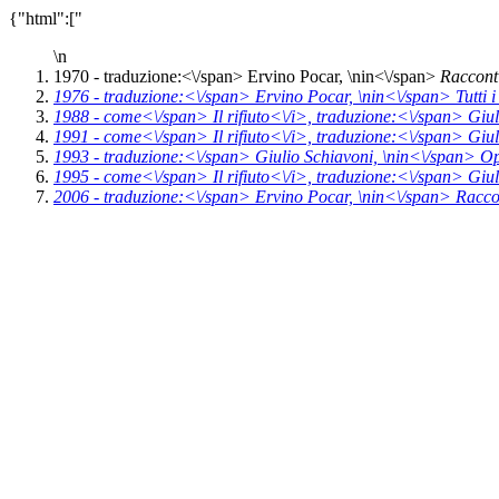
{"html":["
\n
1970 -
traduzione:<\/span> Ervino Pocar, \n
in<\/span>
Raccont
1976 -
traduzione:<\/span> Ervino Pocar, \n
in<\/span>
Tutti 
1988 -
come<\/span>
Il rifiuto<\/i>,
traduzione:<\/span> Giul
1991 -
come<\/span>
Il rifiuto<\/i>,
traduzione:<\/span> Giul
1993 -
traduzione:<\/span> Giulio Schiavoni, \n
in<\/span>
Op
1995 -
come<\/span>
Il rifiuto<\/i>,
traduzione:<\/span> Giul
2006 -
traduzione:<\/span> Ervino Pocar, \n
in<\/span>
Racco