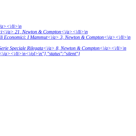
/a><\/li>\n
ci<\/a> 21,
Newton & Compton<\/a><\/li>\n
ili Economici: I Mammut<\/a> 3,
Newton & Compton<\/a><\/li>\n
Serie Speciale Rilegata<\/a> 8,
Newton & Compton<\/a><\/li>\n
/a><\/li>\n<\/ol>\n"],"status":"silent"}