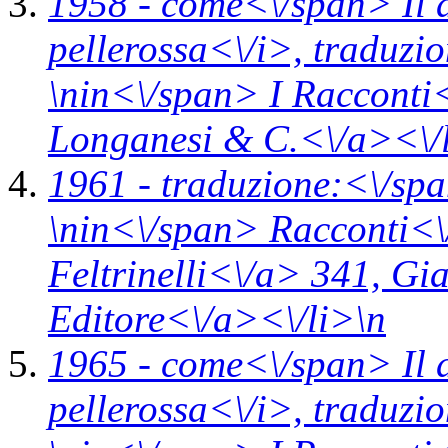
1958 -
come<\/span>
Il 
pellerossa<\/i>,
traduzi
\n
in<\/span>
I Racconti
Longanesi & C.<\/a><\/
1961 -
traduzione:<\/sp
\n
in<\/span>
Racconti<\
Feltrinelli<\/a> 341,
Gia
Editore<\/a><\/li>\n
1965 -
come<\/span>
Il 
pellerossa<\/i>,
traduzi