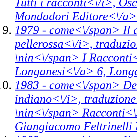
Tutti i racconti<\/i>,
Osc
Mondadori Editore<\/a>
1979 -
come<\/span>
Il 
pellerossa<\/i>,
traduzi
\n
in<\/span>
I Racconti
Longanesi<\/a> 6,
Longa
1983 -
come<\/span>
De
indiano<\/i>,
traduzion
\n
in<\/span>
Racconti<\
Giangiacomo Feltrinelli 