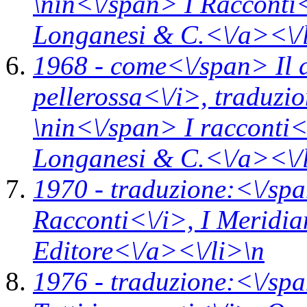
\n
in<\/span>
I Racconti
Longanesi & C.<\/a><\/
1968 -
come<\/span>
Il 
pellerossa<\/i>,
traduzi
\n
in<\/span>
I racconti<
Longanesi & C.<\/a><\/
1970 -
traduzione:<\/spa
Racconti<\/i>,
I Meridi
Editore<\/a><\/li>\n
1976 -
traduzione:<\/spa