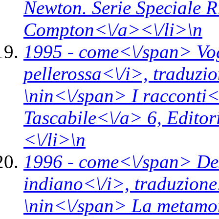
Newton. Serie Speciale 
Compton<\/a><\/li>\n
1995 -
come<\/span>
Vo
pellerossa<\/i>,
traduzio
\n
in<\/span>
I racconti<
Tascabile<\/a> 6,
Editor
<\/li>\n
1996 -
come<\/span>
De
indiano<\/i>,
traduzione
\n
in<\/span>
La metamorf