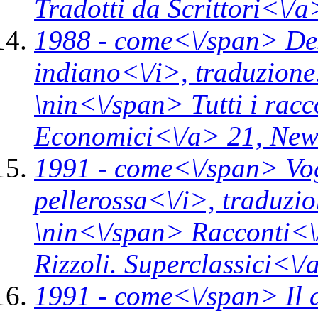
Tradotti da Scrittori<\/
1988 -
come<\/span>
De
indiano<\/i>,
traduzione
\n
in<\/span>
Tutti i rac
Economici<\/a> 21,
New
1991 -
come<\/span>
Vo
pellerossa<\/i>,
traduzio
\n
in<\/span>
Racconti<\
Rizzoli. Superclassici<\
1991 -
come<\/span>
Il 