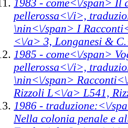
1983 -
come<\/span>
Il 
pellerossa<\/i>,
traduzi
\n
in<\/span>
I Racconti
<\/a> 3,
Longanesi & C.
1985 -
come<\/span>
Vo
pellerossa<\/i>,
traduzio
\n
in<\/span>
Racconti<\
Rizzoli L<\/a> L541,
Riz
1986 -
traduzione:<\/spa
Nella colonia penale e al