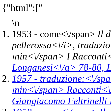
{"html":["
\n
1953 -
come<\/span>
Il 
pellerossa<\/i>,
traduzi
\n
in<\/span>
I Racconti
Longanesi<\/a> 78-80,
L
1957 -
traduzione:<\/sp
\n
in<\/span>
Racconti<\
Giangiacomo Feltrinelli 