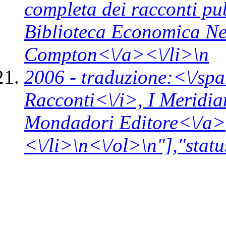
completa dei racconti pub
Biblioteca Economica N
Compton<\/a><\/li>\n
2006 -
traduzione:<\/spa
Racconti<\/i>,
I Meridia
Mondadori Editore<\/a>
<\/li>\n<\/ol>\n"],"statu