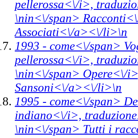
pellerossa<\/i>,
traduzi
\n
in<\/span>
Racconti<\
Associati<\/a><\/li>\n
1993 -
come<\/span>
Vo
pellerossa<\/i>,
traduzio
\n
in<\/span>
Opere<\/i
Sansoni<\/a><\/li>\n
1995 -
come<\/span>
De
indiano<\/i>,
traduzione
\n
in<\/span>
Tutti i rac