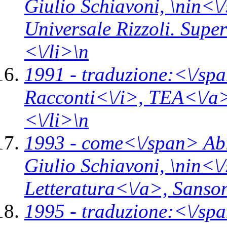
Giulio Schiavoni, \n
in<\
Universale Rizzoli. Supe
<\/li>\n
1991 -
traduzione:<\/spa
Racconti<\/i>,
TEA<\/a>
<\/li>\n
1993 -
come<\/span>
Ab
Giulio Schiavoni, \n
in<\
Letteratura<\/a>,
Sanson
1995 -
traduzione:<\/spa