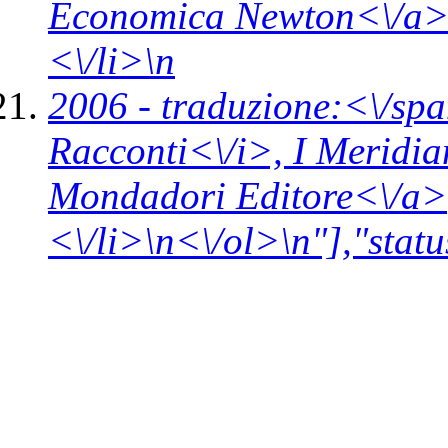
Economica Newton<\/a>
<\/li>\n
2006 -
traduzione:<\/spa
Racconti<\/i>,
I Meridia
Mondadori Editore<\/a>
<\/li>\n<\/ol>\n"],"statu