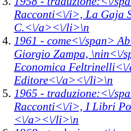
1958 -
traduzione:<\/spa
Racconti<\/i>,
La Gaja 
C.<\/a><\/li>\n
1961 -
come<\/span>
Ab
Giorgio Zampa, \n
in<\/
Economica Feltrinelli<\
Editore<\/a><\/li>\n
1965 -
traduzione:<\/spa
Racconti<\/i>,
I Libri P
<\/a><\/li>\n