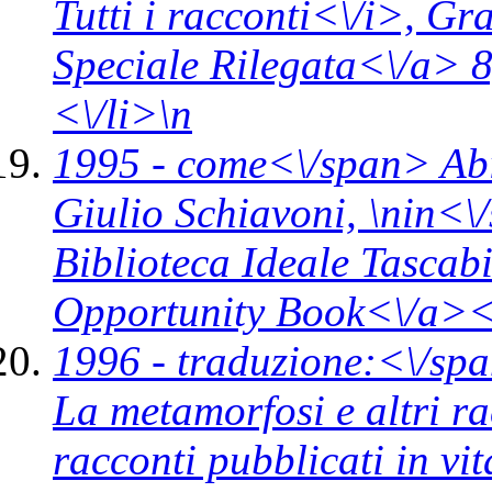
Tutti i racconti<\/i>,
Gra
Speciale Rilegata<\/a> 
<\/li>\n
1995 -
come<\/span>
Ab
Giulio Schiavoni, \n
in<\
Biblioteca Ideale Tascab
Opportunity Book<\/a><
1996 -
traduzione:<\/spa
La metamorfosi e altri ra
racconti pubblicati in vi