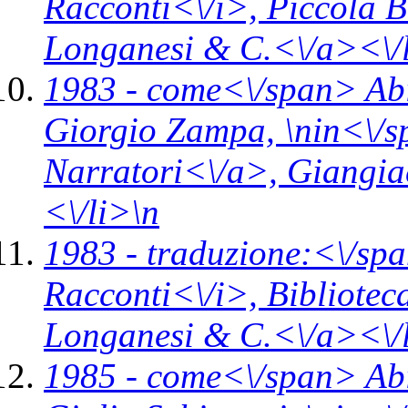
Racconti<\/i>,
Piccola B
Longanesi & C.<\/a><\/
1983 -
come<\/span>
Ab
Giorgio Zampa, \n
in<\/
Narratori<\/a>,
Giangia
<\/li>\n
1983 -
traduzione:<\/spa
Racconti<\/i>,
Bibliotec
Longanesi & C.<\/a><\/
1985 -
come<\/span>
Ab