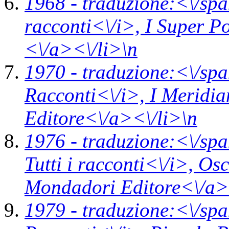
1968 -
traduzione:<\/spa
racconti<\/i>,
I Super P
<\/a><\/li>\n
1970 -
traduzione:<\/spa
Racconti<\/i>,
I Meridi
Editore<\/a><\/li>\n
1976 -
traduzione:<\/spa
Tutti i racconti<\/i>,
Osc
Mondadori Editore<\/a>
1979 -
traduzione:<\/spa