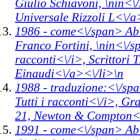
Giulio Schiavoni, \n
in<\
Universale Rizzoli L<\/
1986 -
come<\/span>
Ab
Franco Fortini, \n
in<\/
racconti<\/i>,
Scrittori 
Einaudi<\/a><\/li>\n
1988 -
traduzione:<\/spa
Tutti i racconti<\/i>,
Gra
21,
Newton & Compton<\
1991 -
come<\/span>
Ab