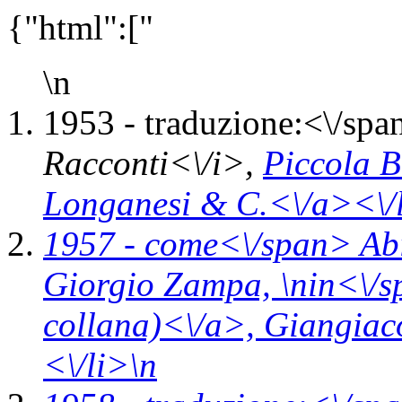
{"html":["
\n
1953 -
traduzione:<\/spa
Racconti<\/i>,
Piccola B
Longanesi & C.<\/a><\/
1957 -
come<\/span>
Ab
Giorgio Zampa, \n
in<\/
collana)<\/a>,
Giangiaco
<\/li>\n