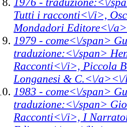
1976 -
traduzione:<\/spa
Tutti i racconti<\/i>,
Osc
Mondadori Editore<\/a>
1979 -
come<\/span>
Gu
traduzione:<\/span> Hen
Racconti<\/i>,
Piccola B
Longanesi & C.<\/a><\/
1983 -
come<\/span>
Gu
traduzione:<\/span> Gio
Racconti<\/i>,
I Narrato