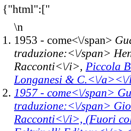
{"html":["
\n
1953 -
come<\/span>
Gua
traduzione:<\/span> Hen
Racconti<\/i>,
Piccola B
Longanesi & C.<\/a><\/
1957 -
come<\/span>
Gu
traduzione:<\/span> Gio
Racconti<\/i>,
(Fuori co