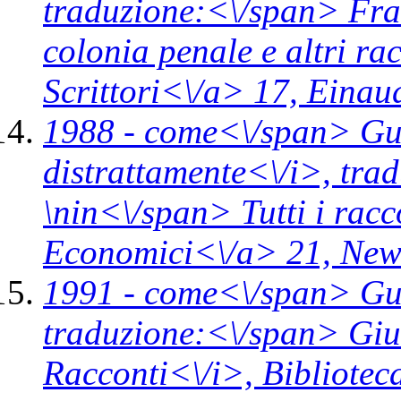
traduzione:<\/span> Fran
colonia penale e altri ra
Scrittori<\/a> 17,
Einaud
1988 -
come<\/span>
Gu
distrattamente<\/i>,
tra
\n
in<\/span>
Tutti i rac
Economici<\/a> 21,
New
1991 -
come<\/span>
Gu
traduzione:<\/span> Giul
Racconti<\/i>,
Bibliotec