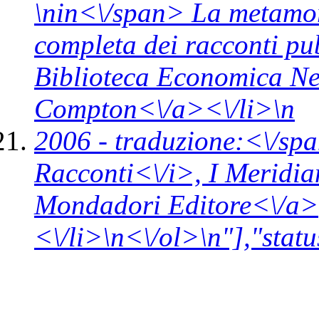
\n
in<\/span>
La metamorf
completa dei racconti pub
Biblioteca Economica N
Compton<\/a><\/li>\n
2006 -
traduzione:<\/spa
Racconti<\/i>,
I Meridia
Mondadori Editore<\/a>
<\/li>\n<\/ol>\n"],"statu