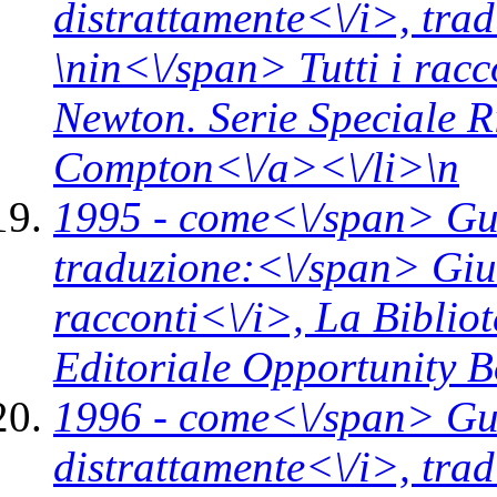
distrattamente<\/i>,
tra
\n
in<\/span>
Tutti i rac
Newton. Serie Speciale 
Compton<\/a><\/li>\n
1995 -
come<\/span>
Gu
traduzione:<\/span> Giul
racconti<\/i>,
La Bibliot
Editoriale Opportunity 
1996 -
come<\/span>
Gu
distrattamente<\/i>,
tra