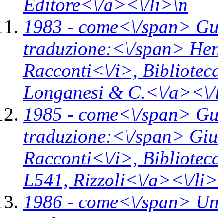
Editore<\/a><\/li>\n
1983 -
come<\/span>
Gu
traduzione:<\/span> Hen
Racconti<\/i>,
Bibliotec
Longanesi & C.<\/a><\/
1985 -
come<\/span>
Gu
traduzione:<\/span> Giul
Racconti<\/i>,
Bibliotec
L541,
Rizzoli<\/a><\/li>
1986 -
come<\/span>
Un