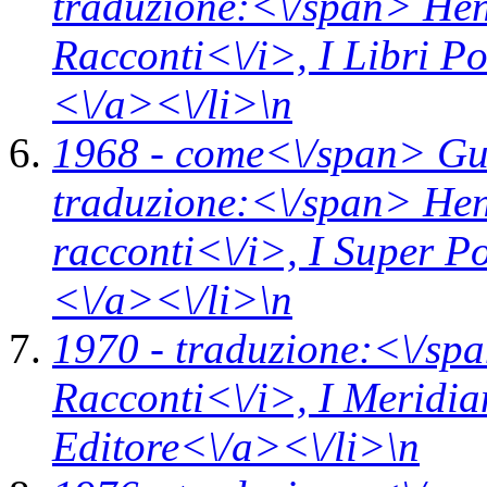
traduzione:<\/span> Hen
Racconti<\/i>,
I Libri P
<\/a><\/li>\n
1968 -
come<\/span>
Gu
traduzione:<\/span> Hen
racconti<\/i>,
I Super P
<\/a><\/li>\n
1970 -
traduzione:<\/spa
Racconti<\/i>,
I Meridi
Editore<\/a><\/li>\n