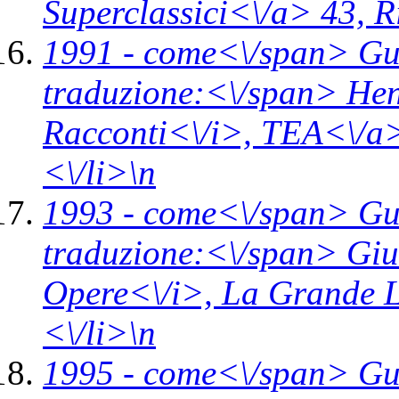
Superclassici<\/a> 43,
R
1991 -
come<\/span>
Gu
traduzione:<\/span> Hen
Racconti<\/i>,
TEA<\/a>
<\/li>\n
1993 -
come<\/span>
Gu
traduzione:<\/span> Giul
Opere<\/i>,
La Grande L
<\/li>\n
1995 -
come<\/span>
Gu