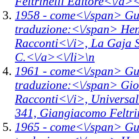
Feltrinelli Editore<\/a><
1958 -
come<\/span>
Gu
traduzione:<\/span> Hen
Racconti<\/i>,
La Gaja 
C.<\/a><\/li>\n
1961 -
come<\/span>
Gu
traduzione:<\/span> Gio
Racconti<\/i>,
Universal
341,
Giangiacomo Feltrin
1965 -
come<\/span>
Gu