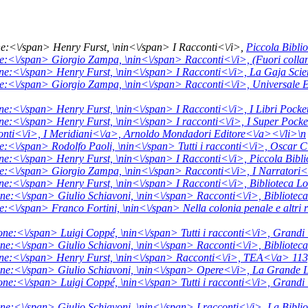
ne:<\/span> Henry Furst, \n
in<\/span>
I Racconti<\/i>,
Piccola Bibli
ne:<\/span> Giorgio Zampa, \n
in<\/span>
Racconti<\/i>,
(Fuori coll
ne:<\/span> Henry Furst, \n
in<\/span>
I Racconti<\/i>,
La Gaja Sci
ne:<\/span> Giorgio Zampa, \n
in<\/span>
Racconti<\/i>,
Universale 
ne:<\/span> Henry Furst, \n
in<\/span>
I Racconti<\/i>,
I Libri Pock
ne:<\/span> Henry Furst, \n
in<\/span>
I racconti<\/i>,
I Super Pock
nti<\/i>,
I Meridiani<\/a>,
Arnoldo Mondadori Editore<\/a><\/li>\n
e:<\/span> Rodolfo Paoli, \n
in<\/span>
Tutti i racconti<\/i>,
Oscar C
ne:<\/span> Henry Furst, \n
in<\/span>
I Racconti<\/i>,
Piccola Bibl
ne:<\/span> Giorgio Zampa, \n
in<\/span>
Racconti<\/i>,
I Narratori
ne:<\/span> Henry Furst, \n
in<\/span>
I Racconti<\/i>,
Biblioteca L
one:<\/span> Giulio Schiavoni, \n
in<\/span>
Racconti<\/i>,
Bibliotec
e:<\/span> Franco Fortini, \n
in<\/span>
Nella colonia penale e altri
one:<\/span> Luigi Coppé, \n
in<\/span>
Tutti i racconti<\/i>,
Grandi 
one:<\/span> Giulio Schiavoni, \n
in<\/span>
Racconti<\/i>,
Biblioteca
ne:<\/span> Henry Furst, \n
in<\/span>
Racconti<\/i>,
TEA<\/a> 11
one:<\/span> Giulio Schiavoni, \n
in<\/span>
Opere<\/i>,
La Grande L
one:<\/span> Luigi Coppé, \n
in<\/span>
Tutti i racconti<\/i>,
Grandi 
one:<\/span> Giulio Schiavoni, \n
in<\/span>
I racconti<\/i>,
La Bibli