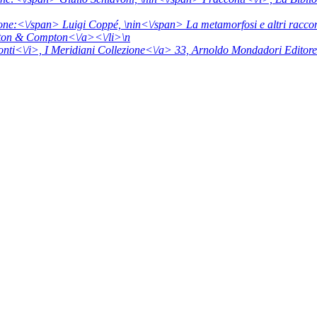
one:<\/span> Luigi Coppé, \n
in<\/span>
La metamorfosi e altri raccon
on & Compton<\/a><\/li>\n
nti<\/i>,
I Meridiani Collezione<\/a> 33,
Arnoldo Mondadori Editore<