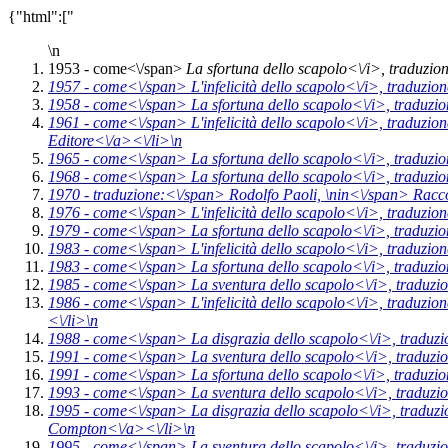
{"html":["
\n
1953 -
come<\/span>
La sfortuna dello scapolo<\/i>,
traduzio
1957 -
come<\/span>
L'infelicità dello scapolo<\/i>,
traduzio
1958 -
come<\/span>
La sfortuna dello scapolo<\/i>,
traduzio
1961 -
come<\/span>
L'infelicità dello scapolo<\/i>,
traduzio
Editore<\/a><\/li>\n
1965 -
come<\/span>
La sfortuna dello scapolo<\/i>,
traduzio
1968 -
come<\/span>
La sfortuna dello scapolo<\/i>,
traduzio
1970 -
traduzione:<\/span> Rodolfo Paoli, \n
in<\/span>
Racco
1976 -
come<\/span>
L'infelicità dello scapolo<\/i>,
traduzion
1979 -
come<\/span>
La sfortuna dello scapolo<\/i>,
traduzio
1983 -
come<\/span>
L'infelicità dello scapolo<\/i>,
traduzio
1983 -
come<\/span>
La sfortuna dello scapolo<\/i>,
traduzio
1985 -
come<\/span>
La sventura dello scapolo<\/i>,
traduzi
1986 -
come<\/span>
L'infelicità dello scapolo<\/i>,
traduzion
<\/li>\n
1988 -
come<\/span>
La disgrazia dello scapolo<\/i>,
traduzi
1991 -
come<\/span>
La sventura dello scapolo<\/i>,
traduzi
1991 -
come<\/span>
La sfortuna dello scapolo<\/i>,
traduzio
1993 -
come<\/span>
La sventura dello scapolo<\/i>,
traduzi
1995 -
come<\/span>
La disgrazia dello scapolo<\/i>,
traduzi
Compton<\/a><\/li>\n
1995 -
come<\/span>
La sventura dello scapolo<\/i>,
traduzi