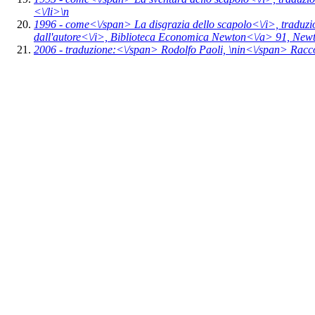
<\/li>\n
1996 -
come<\/span>
La disgrazia dello scapolo<\/i>,
traduzi
dall'autore<\/i>,
Biblioteca Economica Newton<\/a> 91,
Newt
2006 -
traduzione:<\/span> Rodolfo Paoli, \n
in<\/span>
Racco