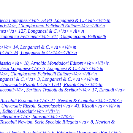
oteca Longanesi<\/a> 78-80,
Longanesi & C.<\/a><\/li>\n
ana)<\/a>,
Giangiacomo Feltrinelli Editore<\/a><\/li>\n
enza<\/a> 127,
Longanesi & C.<\/a><\/li>\n
Economica Feltrinelli<\/a> 341,
Giangiacomo Feltrinelli
et<\/a> 14,
Longanesi & C.<\/a><\/li>\n
et<\/a> 24,
Longanesi & C.<\/a><\/li>\n
lassici<\/a> 18,
Arnoldo Mondadori Editore<\/a><\/li>\n
ioteca Longanesi<\/a> 6,
Longanesi & C.<\/a><\/li>\n
<\/a>,
Giangiacomo Feltrinelli Editore<\/a><\/li>\n
onganesi & C.<\/a> 3,
Longanesi & C.<\/a><\/li>\n
a Universale Rizzoli L<\/a> L541,
Rizzoli<\/a><\/li>\n
 racconti<\/i>,
Scrittori Tradotti da Scrittori<\/a> 17,
Einaudi<\/a>
Tascabili Economici<\/a> 21,
Newton & Compton<\/a><\/li>\n
 Universale Rizzoli. Superclassici<\/a> 43,
Rizzoli<\/a><\/li>\n
3,
Editori Associati<\/a><\/li>\n
etteratura<\/a>,
Sansoni<\/a><\/li>\n
Tascabili Newton. Serie Speciale Rilegata<\/a> 8,
Newton &
oteca Ideale Tascabile<\/a> 6,
Editoriale Opportunity Book<\/a>