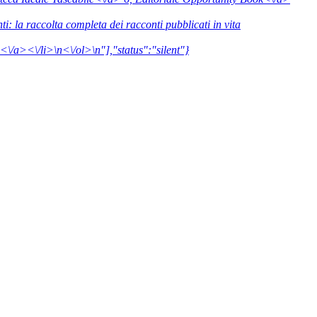
ti: la raccolta completa dei racconti pubblicati in vita
\/a><\/li>\n<\/ol>\n"],"status":"silent"}