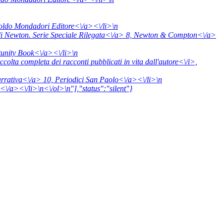
oldo Mondadori Editore<\/a><\/li>\n
i Newton. Serie Speciale Rilegata<\/a> 8,
Newton & Compton<\/a>
tunity Book<\/a><\/li>\n
ccolta completa dei racconti pubblicati in vita dall'autore<\/i>,
arrativa<\/a> 10,
Periodici San Paolo<\/a><\/li>\n
\/a><\/li>\n<\/ol>\n"],"status":"silent"}