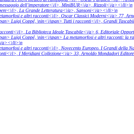
 messaggio dell’imperatore<\/i>,
MiniBUR<\/a>,
Rizzoli<\/a><\/li>\n
ere<\/i>,
La Grande Letteratura<\/a>,
Sansoni<\/a><\/li>\n
tamorfosi e altri racconti<\/i>,
Oscar Classici Moderni<\/a> 77,
Arn
span> Luigi Coppé, \n
in<\/span>
Tutti i racconti<\/i>,
Grandi Tascabil
racconti<\/i>,
La Biblioteca Ideale Tascabile<\/a> 6,
Editoriale Oppor
span> Luigi Coppé, \n
in<\/span>
La metamorfosi e altri racconti: la ra
/a><\/li>\n
tamorfosi e altri racconti<\/i>,
Novecento Europeo. I Grandi della N
nti<\/i>,
I Meridiani Collezione<\/a> 33,
Arnoldo Mondadori Editore<