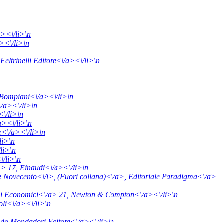
><\/li>\n
><\/li>\n
eltrinelli Editore<\/a><\/li>\n
Bompiani<\/a><\/li>\n
/a><\/li>\n
\/li>\n
/a><\/li>\n
e<\/a><\/li>\n
li>\n
li>\n
\/li>\n
/a> 17,
Einaudi<\/a><\/li>\n
o e Novecento<\/i>,
(Fuori collana)<\/a>,
Editoriale Paradigma<\/a>
li Economici<\/a> 21,
Newton & Compton<\/a><\/li>\n
oli<\/a><\/li>\n
do Mondadori Editore<\/a><\/li>\n