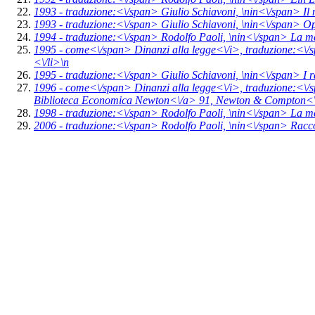
1993 -
traduzione:<\/span> Giulio Schiavoni, \n
in<\/span>
Il
1993 -
traduzione:<\/span> Giulio Schiavoni, \n
in<\/span>
Op
1994 -
traduzione:<\/span> Rodolfo Paoli, \n
in<\/span>
La me
1995 -
come<\/span>
Dinanzi alla legge<\/i>,
traduzione:<\/
<\/li>\n
1995 -
traduzione:<\/span> Giulio Schiavoni, \n
in<\/span>
I 
1996 -
come<\/span>
Dinanzi alla legge<\/i>,
traduzione:<\/
Biblioteca Economica Newton<\/a> 91,
Newton & Compton<\
1998 -
traduzione:<\/span> Rodolfo Paoli, \n
in<\/span>
La me
2006 -
traduzione:<\/span> Rodolfo Paoli, \n
in<\/span>
Racco