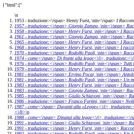
{"html":["
\n
1953 -
traduzione:<\/span> Henry Furst, \n
in<\/span>
I Raccon
1957 -
traduzione:<\/span> Giorgio Zampa, \n
in<\/span>
Rac
1958 -
traduzione:<\/span> Henry Furst, \n
in<\/span>
I Racc
1961 -
traduzione:<\/span> Giorgio Zampa, \n
in<\/span>
Rac
1965 -
traduzione:<\/span> Henry Furst, \n
in<\/span>
I Racc
1968 -
traduzione:<\/span> Henry Furst, \n
in<\/span>
I racc
1970 -
traduzione:<\/span> Rodolfo Paoli, \n
in<\/span>
Racco
1974 -
come<\/span>
Di fronte alla legge<\/i>,
traduzione:<\
1976 -
traduzione:<\/span> Rodolfo Paoli, \n
in<\/span>
Tutti
1979 -
traduzione:<\/span> Henry Furst, \n
in<\/span>
I Racc
1981 -
traduzione:<\/span> Ervino Pocar, \n
in<\/span>
Antolo
1981 -
traduzione:<\/span> Rodolfo Paoli, \n
in<\/span>
Un m
1983 -
traduzione:<\/span> Henry Furst, \n
in<\/span>
I Racc
1983 -
traduzione:<\/span> Giorgio Zampa, \n
in<\/span>
Rac
1985 -
traduzione:<\/span> Giulio Schiavoni, \n
in<\/span>
Ra
1986 -
traduzione:<\/span> Franco Fortini, \n
in<\/span>
Nell
1987 -
come<\/span>
Davanti alla «Legge»<\/i>,
traduzione:
<\/li>\n
1988 -
come<\/span>
Dinanzi alla legge<\/i>,
traduzione:<\/
1991 -
traduzione:<\/span> Giulio Schiavoni, \n
in<\/span>
Ra
1991 -
traduzione:<\/span> Henry Furst, \n
in<\/span>
Raccon
1992 -
traduzione:<\/span> Rodolfo Paoli, \n
in<\/span>
Ein 