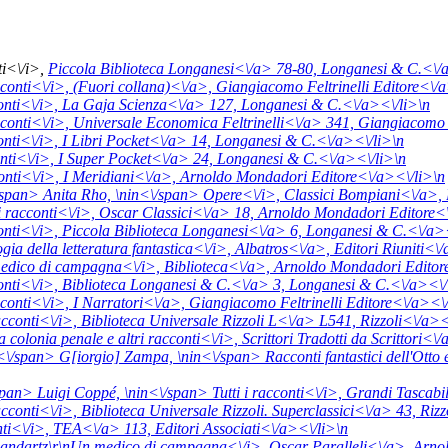
ti<\/i>,
Piccola Biblioteca Longanesi<\/a> 78-80,
Longanesi & C.<\/a
conti<\/i>,
(Fuori collana)<\/a>,
Giangiacomo Feltrinelli Editore<\/a
onti<\/i>,
La Gaja Scienza<\/a> 127,
Longanesi & C.<\/a><\/li>\n
conti<\/i>,
Universale Economica Feltrinelli<\/a> 341,
Giangiacomo F
onti<\/i>,
I Libri Pocket<\/a> 14,
Longanesi & C.<\/a><\/li>\n
onti<\/i>,
I Super Pocket<\/a> 24,
Longanesi & C.<\/a><\/li>\n
nti<\/i>,
I Meridiani<\/a>,
Arnoldo Mondadori Editore<\/a><\/li>\n
/span> Anita Rho, \n
in<\/span>
Opere<\/i>,
Classici Bompiani<\/a>,
 i racconti<\/i>,
Oscar Classici<\/a> 18,
Arnoldo Mondadori Editore<\
onti<\/i>,
Piccola Biblioteca Longanesi<\/a> 6,
Longanesi & C.<\/a><
gia della letteratura fantastica<\/i>,
Albatros<\/a>,
Editori Riuniti<\
edico di campagna<\/i>,
Biblioteca<\/a>,
Arnoldo Mondadori Editor
onti<\/i>,
Biblioteca Longanesi & C.<\/a> 3,
Longanesi & C.<\/a><\/
conti<\/i>,
I Narratori<\/a>,
Giangiacomo Feltrinelli Editore<\/a><\/
cconti<\/i>,
Biblioteca Universale Rizzoli L<\/a> L541,
Rizzoli<\/a><
a colonia penale e altri racconti<\/i>,
Scrittori Tradotti da Scrittori<\
<\/span> G[iorgio] Zampa, \n
in<\/span>
Racconti fantastici dell'Ott
span> Luigi Coppé, \n
in<\/span>
Tutti i racconti<\/i>,
Grandi Tascabi
cconti<\/i>,
Biblioteca Universale Rizzoli. Superclassici<\/a> 43,
Rizz
ti<\/i>,
TEA<\/a> 113,
Editori Associati<\/a><\/li>\n
Landartz\r\nUn medico di campagna<\/i>,
Oscar Paralleli<\/a>,
Arnol