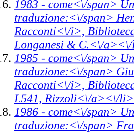
1983 -
come<\/span>
Un
traduzione:<\/span> Hen
Racconti<\/i>,
Bibliotec
Longanesi & C.<\/a><\/
1985 -
come<\/span>
Un
traduzione:<\/span> Giul
Racconti<\/i>,
Bibliotec
L541,
Rizzoli<\/a><\/li>
1986 -
come<\/span>
Un
traduzione:<\/span> Fran