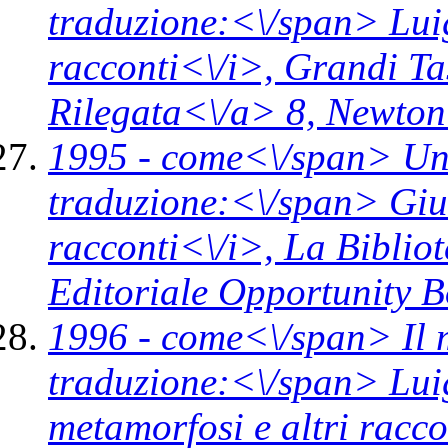
traduzione:<\/span> Lui
racconti<\/i>,
Grandi Ta
Rilegata<\/a> 8,
Newton
1995 -
come<\/span>
Un
traduzione:<\/span> Giul
racconti<\/i>,
La Bibliot
Editoriale Opportunity 
1996 -
come<\/span>
Il
traduzione:<\/span> Lui
metamorfosi e altri racco