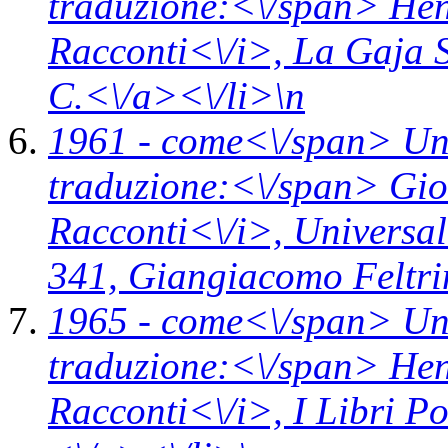
traduzione:<\/span> Hen
Racconti<\/i>,
La Gaja 
C.<\/a><\/li>\n
1961 -
come<\/span>
Un
traduzione:<\/span> Gio
Racconti<\/i>,
Universal
341,
Giangiacomo Feltrin
1965 -
come<\/span>
Un
traduzione:<\/span> Hen
Racconti<\/i>,
I Libri P