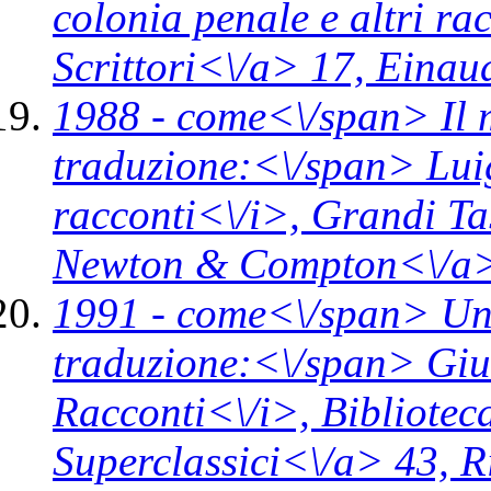
colonia penale e altri ra
Scrittori<\/a> 17,
Einaud
1988 -
come<\/span>
Il
traduzione:<\/span> Lui
racconti<\/i>,
Grandi Ta
Newton & Compton<\/a>
1991 -
come<\/span>
Un
traduzione:<\/span> Giul
Racconti<\/i>,
Bibliotec
Superclassici<\/a> 43,
R