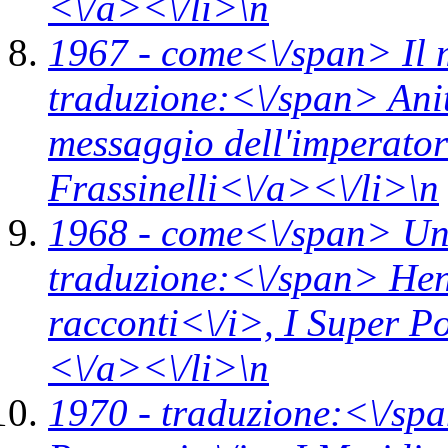
<\/a><\/li>\n
1967 -
come<\/span>
Il
traduzione:<\/span> Ani
messaggio dell'imperato
Frassinelli<\/a><\/li>\n
1968 -
come<\/span>
Un
traduzione:<\/span> Hen
racconti<\/i>,
I Super P
<\/a><\/li>\n
1970 -
traduzione:<\/spa