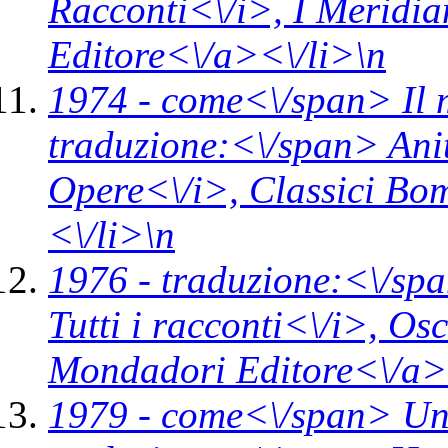
Racconti<\/i>,
I Meridi
Editore<\/a><\/li>\n
1974 -
come<\/span>
Il
traduzione:<\/span> Ani
Opere<\/i>,
Classici Bo
<\/li>\n
1976 -
traduzione:<\/spa
Tutti i racconti<\/i>,
Osc
Mondadori Editore<\/a>
1979 -
come<\/span>
Un