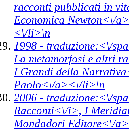
racconti pubblicati in vi
Economica Newton<\/a>
<\/li>\n
1998 -
traduzione:<\/spa
La metamorfosi e altri r
I Grandi della Narrativ
Paolo<\/a><\/li>\n
2006 -
traduzione:<\/spa
Racconti<\/i>,
I Meridia
Mondadori Editore<\/a>