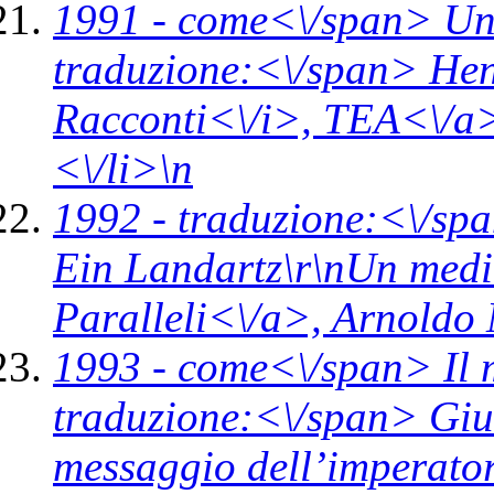
1991 -
come<\/span>
Un
traduzione:<\/span> Hen
Racconti<\/i>,
TEA<\/a>
<\/li>\n
1992 -
traduzione:<\/spa
Ein Landartz\r\nUn med
Paralleli<\/a>,
Arnoldo 
1993 -
come<\/span>
Il
traduzione:<\/span> Giul
messaggio dell’imperato