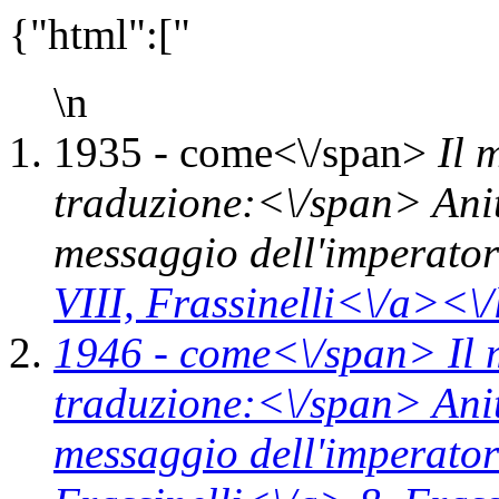
{"html":["
\n
1935 -
come<\/span>
Il 
traduzione:<\/span> Ani
messaggio dell'imperato
VIII,
Frassinelli<\/a><\/
1946 -
come<\/span>
Il
traduzione:<\/span> Ani
messaggio dell'imperato