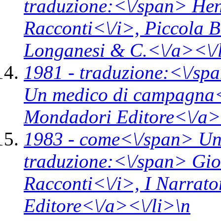
traduzione:<\/span> Hen
Racconti<\/i>,
Piccola B
Longanesi & C.<\/a><\/
1981 -
traduzione:<\/spa
Un medico di campagna
Mondadori Editore<\/a>
1983 -
come<\/span>
Un
traduzione:<\/span> Gio
Racconti<\/i>,
I Narrato
Editore<\/a><\/li>\n