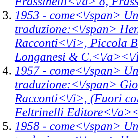
Frassinelli<\/a> 8,
Frass
1953 -
come<\/span>
Un
traduzione:<\/span> Hen
Racconti<\/i>,
Piccola B
Longanesi & C.<\/a><\/
1957 -
come<\/span>
Un
traduzione:<\/span> Gio
Racconti<\/i>,
(Fuori co
Feltrinelli Editore<\/a><
1958 -
come<\/span>
Un