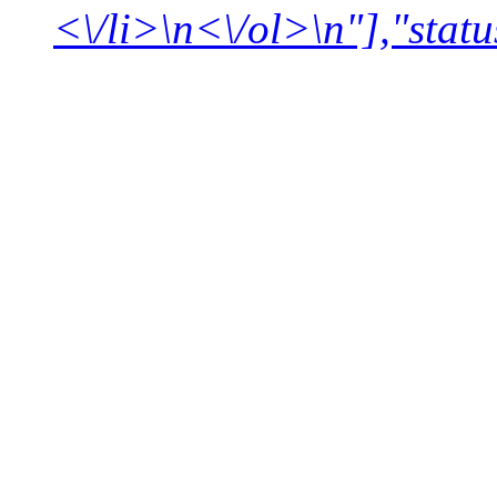
<\/li>\n<\/ol>\n"],"statu