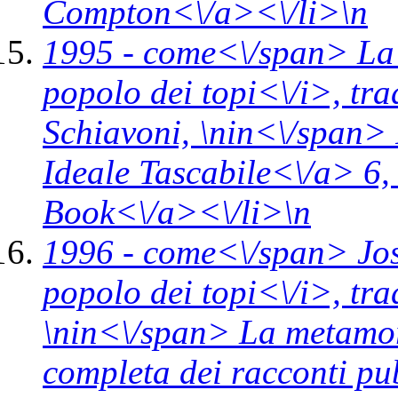
Compton<\/a><\/li>\n
1995 -
come<\/span>
La
popolo dei topi<\/i>,
tra
Schiavoni, \n
in<\/span>
Ideale Tascabile<\/a> 6
Book<\/a><\/li>\n
1996 -
come<\/span>
Jos
popolo dei topi<\/i>,
tra
\n
in<\/span>
La metamorf
completa dei racconti pub