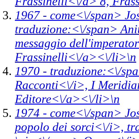
Frassinelli<\/a> 8,
Frass
1967 -
come<\/span>
Jo
traduzione:<\/span> Ani
messaggio dell'imperato
Frassinelli<\/a><\/li>\n
1970 -
traduzione:<\/spa
Racconti<\/i>,
I Meridi
Editore<\/a><\/li>\n
1974 -
come<\/span>
Jo
popolo dei sorci<\/i>,
tr