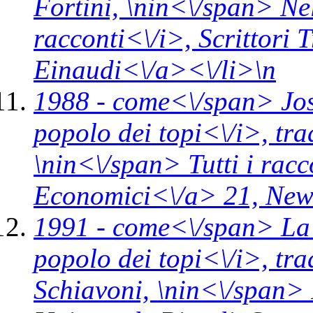
Fortini, \n
in<\/span>
Nel
racconti<\/i>,
Scrittori 
Einaudi<\/a><\/li>\n
1988 -
come<\/span>
Jos
popolo dei topi<\/i>,
tra
\n
in<\/span>
Tutti i rac
Economici<\/a> 21,
New
1991 -
come<\/span>
La
popolo dei topi<\/i>,
tra
Schiavoni, \n
in<\/span>