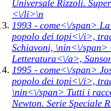
Universale Rizzoli. Supe
<\/li>\n
1993 -
come<\/span>
La
popolo dei topi<\/i>,
tra
Schiavoni, \n
in<\/span>
Letteratura<\/a>,
Sanson
1995 -
come<\/span>
Jos
popolo dei topi<\/i>,
tra
\n
in<\/span>
Tutti i rac
Newton. Serie Speciale 