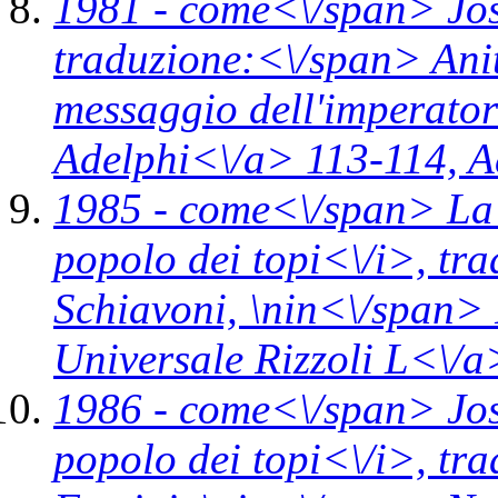
1981 -
come<\/span>
Jo
traduzione:<\/span> Ani
messaggio dell'imperato
Adelphi<\/a> 113-114,
A
1985 -
come<\/span>
La
popolo dei topi<\/i>,
tra
Schiavoni, \n
in<\/span>
Universale Rizzoli L<\/
1986 -
come<\/span>
Jo
popolo dei topi<\/i>,
tra