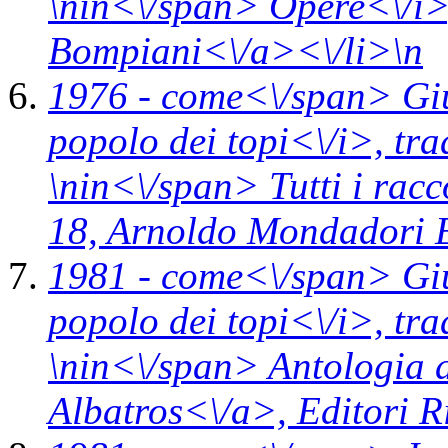
\n
in<\/span>
Opere<\/i
Bompiani<\/a><\/li>\n
1976 -
come<\/span>
Gi
popolo dei topi<\/i>,
tra
\n
in<\/span>
Tutti i rac
18,
Arnoldo Mondadori E
1981 -
come<\/span>
Gi
popolo dei topi<\/i>,
tra
\n
in<\/span>
Antologia d
Albatros<\/a>,
Editori R