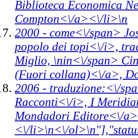
Biblioteca Economica N
Compton<\/a><\/li>\n
2000 -
come<\/span>
Jos
popolo dei topi<\/i>,
tra
Miglio, \n
in<\/span>
Cin
(Fuori collana)<\/a>,
Do
2006 -
traduzione:<\/spa
Racconti<\/i>,
I Meridia
Mondadori Editore<\/a>
<\/li>\n<\/ol>\n"],"statu