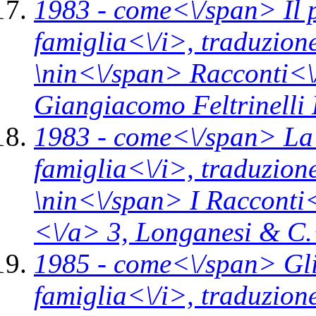
1983 -
come<\/span>
Il 
famiglia<\/i>,
traduzion
\n
in<\/span>
Racconti<\
Giangiacomo Feltrinelli 
1983 -
come<\/span>
La
famiglia<\/i>,
traduzion
\n
in<\/span>
I Racconti
<\/a> 3,
Longanesi & C.
1985 -
come<\/span>
Gl
famiglia<\/i>,
traduzion