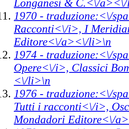
Longanesi & C.<\/a><\/
1970 -
traduzione:<\/spa
Racconti<\/i>,
I Meridi
Editore<\/a><\/li>\n
1974 -
traduzione:<\/spa
Opere<\/i>,
Classici Bo
<\/li>\n
1976 -
traduzione:<\/spa
Tutti i racconti<\/i>,
Osc
Mondadori Editore<\/a>