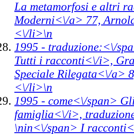
La metamorfosi e altri r
Moderni<\/a> 77,
Arnol
<\/li>\n
1995 -
traduzione:<\/spa
Tutti i racconti<\/i>,
Gra
Speciale Rilegata<\/a> 
<\/li>\n
1995 -
come<\/span>
Gl
famiglia<\/i>,
traduzion
\n
in<\/span>
I racconti<