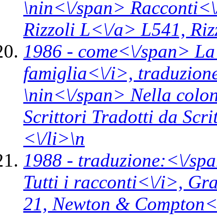
\n
in<\/span>
Racconti<\
Rizzoli L<\/a> L541,
Riz
1986 -
come<\/span>
La
famiglia<\/i>,
traduzion
\n
in<\/span>
Nella colon
Scrittori Tradotti da Scr
<\/li>\n
1988 -
traduzione:<\/spa
Tutti i racconti<\/i>,
Gra
21,
Newton & Compton<\