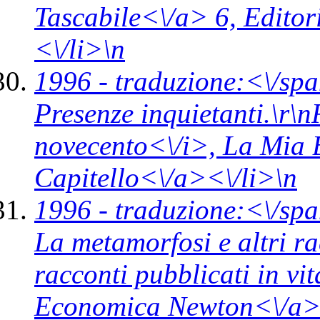
Tascabile<\/a> 6,
Editor
<\/li>\n
1996 -
traduzione:<\/spa
Presenze inquietanti.\r\n
novecento<\/i>,
La Mia 
Capitello<\/a><\/li>\n
1996 -
traduzione:<\/spa
La metamorfosi e altri ra
racconti pubblicati in vi
Economica Newton<\/a>