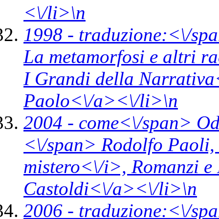
<\/li>\n
1998 -
traduzione:<\/spa
La metamorfosi e altri r
I Grandi della Narrativ
Paolo<\/a><\/li>\n
2004 -
come<\/span>
Od
<\/span> Rodolfo Paoli, 
mistero<\/i>,
Romanzi e 
Castoldi<\/a><\/li>\n
2006 -
traduzione:<\/spa