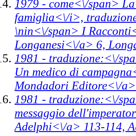
1979 -
come<\/span>
La
famiglia<\/i>,
traduzion
\n
in<\/span>
I Racconti
Longanesi<\/a> 6,
Longa
1981 -
traduzione:<\/spa
Un medico di campagna
Mondadori Editore<\/a>
1981 -
traduzione:<\/spa
messaggio dell'imperato
Adelphi<\/a> 113-114,
A