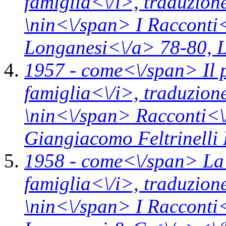
famiglia<\/i>,
traduzion
\n
in<\/span>
I Racconti
Longanesi<\/a> 78-80,
L
1957 -
come<\/span>
Il 
famiglia<\/i>,
traduzion
\n
in<\/span>
Racconti<\
Giangiacomo Feltrinelli 
1958 -
come<\/span>
La
famiglia<\/i>,
traduzion
\n
in<\/span>
I Racconti