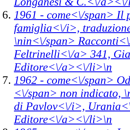
Longanesi & C.<\/a><\/
1961 -
come<\/span>
Il 
famiglia<\/i>,
traduzion
\n
in<\/span>
Racconti<\
Feltrinelli<\/a> 341,
Gia
Editore<\/a><\/li>\n
1962 -
come<\/span>
Od
<\/span> non indicato, \
di Pavlov<\/i>,
Urania<
Editore<\/a><\/li>\n