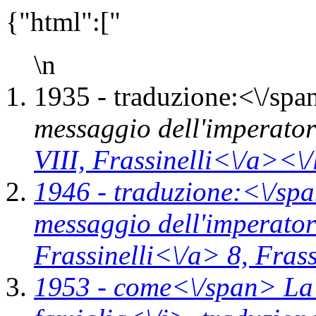
{"html":["
\n
1935 -
traduzione:<\/spa
messaggio dell'imperato
VIII,
Frassinelli<\/a><\/
1946 -
traduzione:<\/spa
messaggio dell'imperato
Frassinelli<\/a> 8,
Frass
1953 -
come<\/span>
La