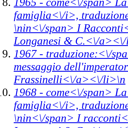
1965 -
come<\/span>
La
famiglia<\/i>,
traduzion
\n
in<\/span>
I Racconti
Longanesi & C.<\/a><\/
1967 -
traduzione:<\/spa
messaggio dell'imperato
Frassinelli<\/a><\/li>\n
1968 -
come<\/span>
La
famiglia<\/i>,
traduzion
\n
in<\/span>
I racconti<