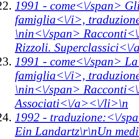
1991 -
come<\/span>
Gl
famiglia<\/i>,
traduzion
\n
in<\/span>
Racconti<\
Rizzoli. Superclassici<\
1991 -
come<\/span>
La
famiglia<\/i>,
traduzion
\n
in<\/span>
Racconti<\
Associati<\/a><\/li>\n
1992 -
traduzione:<\/spa
Ein Landartz\r\nUn med