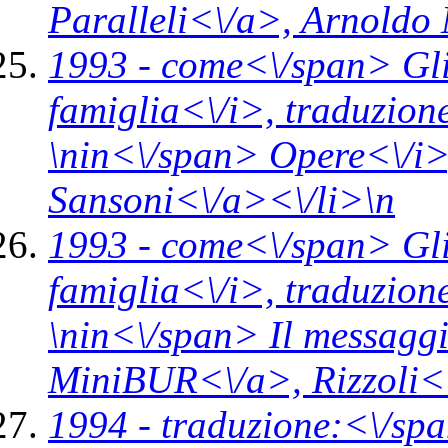
Paralleli<\/a>,
Arnoldo 
1993 -
come<\/span>
Gl
famiglia<\/i>,
traduzion
\n
in<\/span>
Opere<\/i
Sansoni<\/a><\/li>\n
1993 -
come<\/span>
Gl
famiglia<\/i>,
traduzion
\n
in<\/span>
Il messaggi
MiniBUR<\/a>,
Rizzoli<
1994 -
traduzione:<\/spa