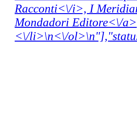
Racconti<\/i>,
I Meridia
Mondadori Editore<\/a>
<\/li>\n<\/ol>\n"],"statu