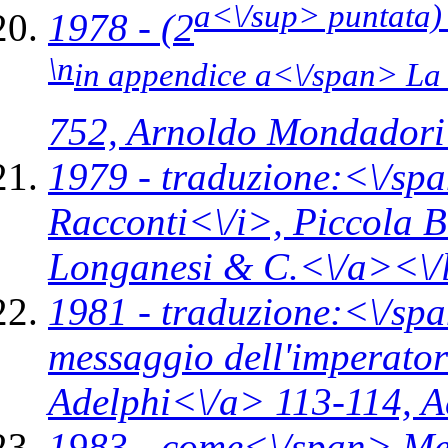
a<\/sup> puntata
1978 - (2
\n
in appendice a<\/span>
La
752,
Arnoldo Mondadori 
1979 -
traduzione:<\/spa
Racconti<\/i>,
Piccola B
Longanesi & C.<\/a><\/
1981 -
traduzione:<\/spa
messaggio dell'imperato
Adelphi<\/a> 113-114,
A
1983 -
come<\/span>
Me