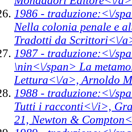
Mondadori Editore<\/a>
1986 -
traduzione:<\/spa
Nella colonia penale e al
Tradotti da Scrittori<\/
1987 -
traduzione:<\/spa
\n
in<\/span>
La metamorf
Lettura<\/a>,
Arnoldo M
1988 -
traduzione:<\/spa
Tutti i racconti<\/i>,
Gra
21,
Newton & Compton<\