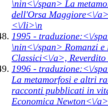
\n
in<\/span>
La metamorf
dell'Orsa Maggiore<\/a
<\/li>\n
1995 -
traduzione:<\/sp
\n
in<\/span>
Romanzi e 
Classici<\/a>,
Reverdito
1996 -
traduzione:<\/spa
La metamorfosi e altri ra
racconti pubblicati in vi
Economica Newton<\/a>