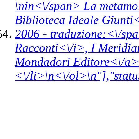
\n
in<\/span>
La metamor
Biblioteca Ideale Giunti
2006 -
traduzione:<\/spa
Racconti<\/i>,
I Meridia
Mondadori Editore<\/a>
<\/li>\n<\/ol>\n"],"statu