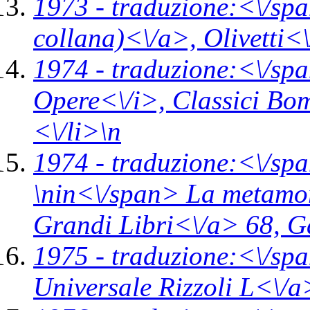
1973 -
traduzione:<\/spa
collana)<\/a>,
Olivetti<
1974 -
traduzione:<\/spa
Opere<\/i>,
Classici Bo
<\/li>\n
1974 -
traduzione:<\/spa
\n
in<\/span>
La metamorf
Grandi Libri<\/a> 68,
G
1975 -
traduzione:<\/sp
Universale Rizzoli L<\/