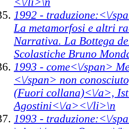
<\/li>\n
1992 -
traduzione:<\/spa
La metamorfosi e altri r
Narrativa. La Bottega 
Scolastiche Bruno Mond
1993 -
come<\/span>
Me
<\/span> non conosciuto
(Fuori collana)<\/a>,
Is
Agostini<\/a><\/li>\n
1993 -
traduzione:<\/spa