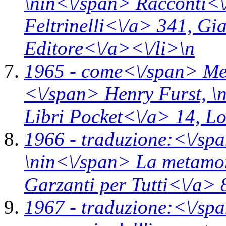
\n
in<\/span>
Racconti<\
Feltrinelli<\/a> 341,
Gia
Editore<\/a><\/li>\n
1965 -
come<\/span>
Me
<\/span> Henry Furst, \
Libri Pocket<\/a> 14,
Lo
1966 -
traduzione:<\/spa
\n
in<\/span>
La metamorf
Garzanti per Tutti<\/a> 
1967 -
traduzione:<\/spa