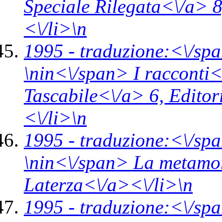
Speciale Rilegata<\/a> 
<\/li>\n
1995 -
traduzione:<\/spa
\n
in<\/span>
I racconti<
Tascabile<\/a> 6,
Editor
<\/li>\n
1995 -
traduzione:<\/sp
\n
in<\/span>
La metamor
Laterza<\/a><\/li>\n
1995 -
traduzione:<\/sp