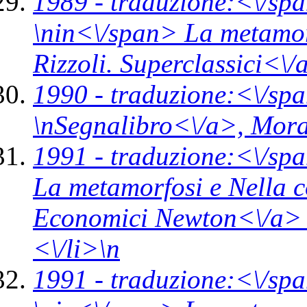
1989 -
traduzione:<\/spa
\n
in<\/span>
La metamor
Rizzoli. Superclassici<\/
1990 -
traduzione:<\/sp
\n
Segnalibro<\/a>,
Mora
1991 -
traduzione:<\/spa
La metamorfosi e Nella 
Economici Newton<\/a>
<\/li>\n
1991 -
traduzione:<\/sp