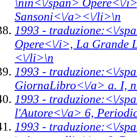
\n
in<\/span>
Opere<\/i
Sansoni<\/a><\/li>\n
1993 -
traduzione:<\/spa
Opere<\/i>,
La Grande L
<\/li>\n
1993 -
traduzione:<\/spa
GiornaLibro<\/a> a. I, n
1993 -
traduzione:<\/spa
l'Autore<\/a> 6,
Periodi
1993 -
traduzione:<\/spa