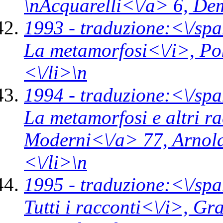
\n
Acquarelli<\/a> 6,
Dem
1993 -
traduzione:<\/spa
La metamorfosi<\/i>,
Po
<\/li>\n
1994 -
traduzione:<\/spa
La metamorfosi e altri r
Moderni<\/a> 77,
Arnol
<\/li>\n
1995 -
traduzione:<\/spa
Tutti i racconti<\/i>,
Gra