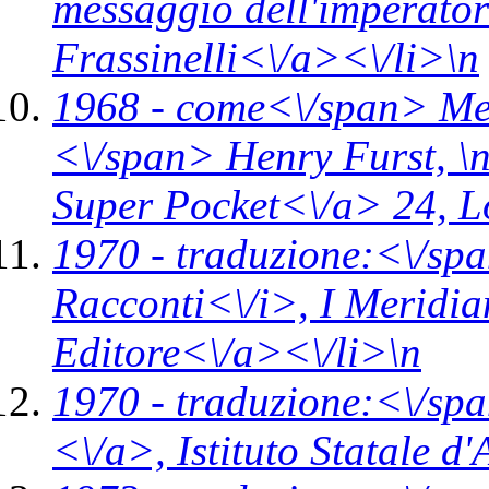
messaggio dell'imperato
Frassinelli<\/a><\/li>\n
1968 -
come<\/span>
Me
<\/span> Henry Furst, \
Super Pocket<\/a> 24,
L
1970 -
traduzione:<\/spa
Racconti<\/i>,
I Meridi
Editore<\/a><\/li>\n
1970 -
traduzione:<\/sp
<\/a>,
Istituto Statale d