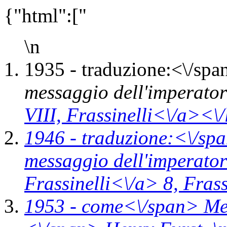
{"html":["
\n
1935 -
traduzione:<\/spa
messaggio dell'imperato
VIII,
Frassinelli<\/a><\/
1946 -
traduzione:<\/spa
messaggio dell'imperato
Frassinelli<\/a> 8,
Frass
1953 -
come<\/span>
Me