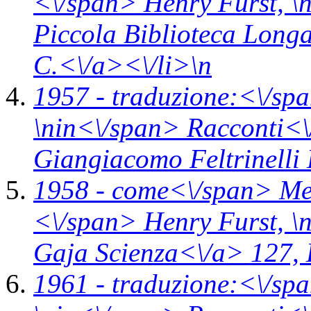
<\/span> Henry Furst, \
Piccola Biblioteca Long
C.<\/a><\/li>\n
1957 -
traduzione:<\/sp
\n
in<\/span>
Racconti<\
Giangiacomo Feltrinelli 
1958 -
come<\/span>
Me
<\/span> Henry Furst, \
Gaja Scienza<\/a> 127,
1961 -
traduzione:<\/sp