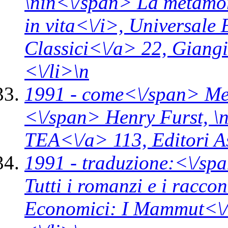
\n
in<\/span>
La metamorf
in vita<\/i>,
Universale E
Classici<\/a> 22,
Giangi
<\/li>\n
1991 -
come<\/span>
Me
<\/span> Henry Furst, \
TEA<\/a> 113,
Editori A
1991 -
traduzione:<\/spa
Tutti i romanzi e i racco
Economici: I Mammut<\