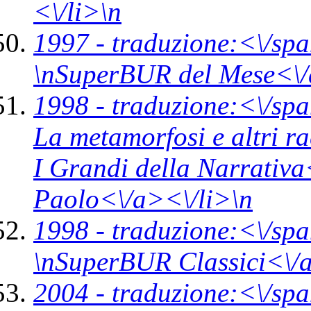
<\/li>\n
1997 -
traduzione:<\/spa
\n
SuperBUR del Mese<\
1998 -
traduzione:<\/spa
La metamorfosi e altri r
I Grandi della Narrativ
Paolo<\/a><\/li>\n
1998 -
traduzione:<\/spa
\n
SuperBUR Classici<\/
2004 -
traduzione:<\/spa