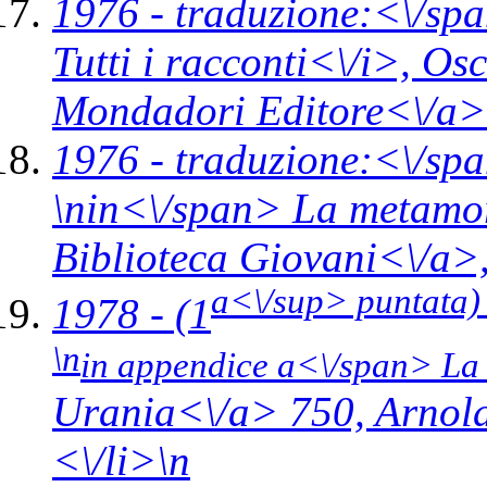
1976 -
traduzione:<\/spa
Tutti i racconti<\/i>,
Osc
Mondadori Editore<\/a>
1976 -
traduzione:<\/spa
\n
in<\/span>
La metamorf
Biblioteca Giovani<\/a>
a<\/sup> puntata
1978 - (1
\n
in appendice a<\/span>
La 
Urania<\/a> 750,
Arnol
<\/li>\n