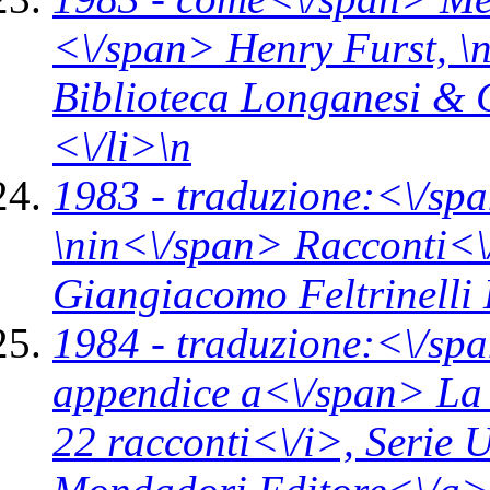
<\/span> Henry Furst, \
Biblioteca Longanesi & 
<\/li>\n
1983 -
traduzione:<\/sp
\n
in<\/span>
Racconti<\
Giangiacomo Feltrinelli 
1984 -
traduzione:<\/spa
appendice a<\/span>
La 
22 racconti<\/i>,
Serie 