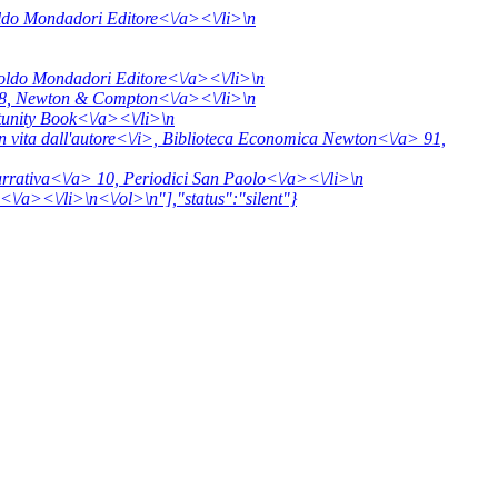
do Mondadori Editore<\/a><\/li>\n
oldo Mondadori Editore<\/a><\/li>\n
 8,
Newton & Compton<\/a><\/li>\n
tunity Book<\/a><\/li>\n
n vita dall'autore<\/i>,
Biblioteca Economica Newton<\/a> 91,
arrativa<\/a> 10,
Periodici San Paolo<\/a><\/li>\n
\/a><\/li>\n<\/ol>\n"],"status":"silent"}