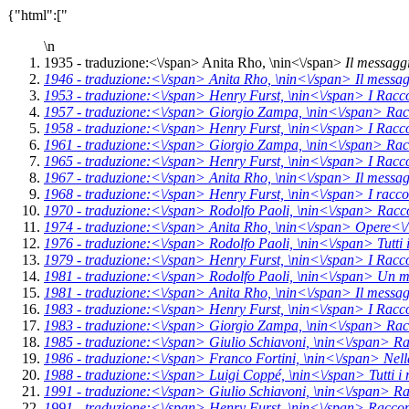
{"html":["
\n
1935 -
traduzione:<\/span> Anita Rho, \n
in<\/span>
Il messagg
1946 -
traduzione:<\/span> Anita Rho, \n
in<\/span>
Il messag
1953 -
traduzione:<\/span> Henry Furst, \n
in<\/span>
I Racc
1957 -
traduzione:<\/span> Giorgio Zampa, \n
in<\/span>
Rac
1958 -
traduzione:<\/span> Henry Furst, \n
in<\/span>
I Racc
1961 -
traduzione:<\/span> Giorgio Zampa, \n
in<\/span>
Rac
1965 -
traduzione:<\/span> Henry Furst, \n
in<\/span>
I Racc
1967 -
traduzione:<\/span> Anita Rho, \n
in<\/span>
Il messag
1968 -
traduzione:<\/span> Henry Furst, \n
in<\/span>
I racc
1970 -
traduzione:<\/span> Rodolfo Paoli, \n
in<\/span>
Racco
1974 -
traduzione:<\/span> Anita Rho, \n
in<\/span>
Opere<\/
1976 -
traduzione:<\/span> Rodolfo Paoli, \n
in<\/span>
Tutti
1979 -
traduzione:<\/span> Henry Furst, \n
in<\/span>
I Racc
1981 -
traduzione:<\/span> Rodolfo Paoli, \n
in<\/span>
Un m
1981 -
traduzione:<\/span> Anita Rho, \n
in<\/span>
Il messag
1983 -
traduzione:<\/span> Henry Furst, \n
in<\/span>
I Racc
1983 -
traduzione:<\/span> Giorgio Zampa, \n
in<\/span>
Rac
1985 -
traduzione:<\/span> Giulio Schiavoni, \n
in<\/span>
Ra
1986 -
traduzione:<\/span> Franco Fortini, \n
in<\/span>
Nell
1988 -
traduzione:<\/span> Luigi Coppé, \n
in<\/span>
Tutti i
1991 -
traduzione:<\/span> Giulio Schiavoni, \n
in<\/span>
Ra
1991 -
traduzione:<\/span> Henry Furst, \n
in<\/span>
Raccon