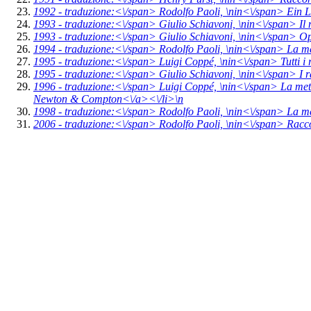
1992 -
traduzione:<\/span> Rodolfo Paoli, \n
in<\/span>
Ein 
1993 -
traduzione:<\/span> Giulio Schiavoni, \n
in<\/span>
Il
1993 -
traduzione:<\/span> Giulio Schiavoni, \n
in<\/span>
Op
1994 -
traduzione:<\/span> Rodolfo Paoli, \n
in<\/span>
La me
1995 -
traduzione:<\/span> Luigi Coppé, \n
in<\/span>
Tutti i
1995 -
traduzione:<\/span> Giulio Schiavoni, \n
in<\/span>
I 
1996 -
traduzione:<\/span> Luigi Coppé, \n
in<\/span>
La meta
Newton & Compton<\/a><\/li>\n
1998 -
traduzione:<\/span> Rodolfo Paoli, \n
in<\/span>
La me
2006 -
traduzione:<\/span> Rodolfo Paoli, \n
in<\/span>
Racco