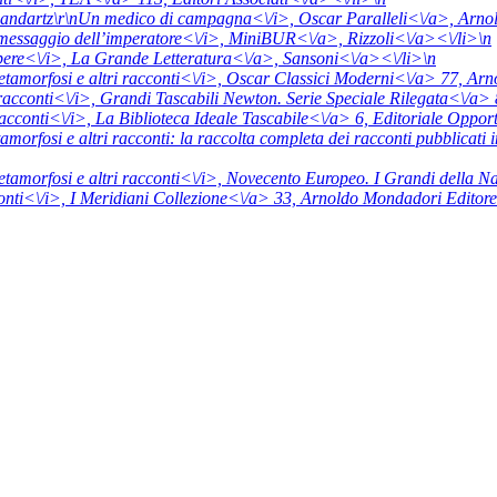
Landartz\r\nUn medico di campagna<\/i>,
Oscar Paralleli<\/a>,
Arnol
 messaggio dell’imperatore<\/i>,
MiniBUR<\/a>,
Rizzoli<\/a><\/li>\n
ere<\/i>,
La Grande Letteratura<\/a>,
Sansoni<\/a><\/li>\n
tamorfosi e altri racconti<\/i>,
Oscar Classici Moderni<\/a> 77,
Arn
 racconti<\/i>,
Grandi Tascabili Newton. Serie Speciale Rilegata<\/a>
racconti<\/i>,
La Biblioteca Ideale Tascabile<\/a> 6,
Editoriale Oppor
morfosi e altri racconti: la raccolta completa dei racconti pubblicati i
tamorfosi e altri racconti<\/i>,
Novecento Europeo. I Grandi della N
nti<\/i>,
I Meridiani Collezione<\/a> 33,
Arnoldo Mondadori Editore<