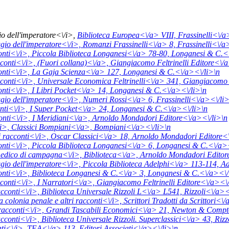
io dell'imperatore<\/i>,
Biblioteca Europea<\/a> VIII,
Frassinelli<\/a
gio dell'imperatore<\/i>,
Romanzi Frassinelli<\/a> 8,
Frassinelli<\/a
onti<\/i>,
Piccola Biblioteca Longanesi<\/a> 78-80,
Longanesi & C.<\
conti<\/i>,
(Fuori collana)<\/a>,
Giangiacomo Feltrinelli Editore<\/a
onti<\/i>,
La Gaja Scienza<\/a> 127,
Longanesi & C.<\/a><\/li>\n
conti<\/i>,
Universale Economica Feltrinelli<\/a> 341,
Giangiacomo F
onti<\/i>,
I Libri Pocket<\/a> 14,
Longanesi & C.<\/a><\/li>\n
gio dell'imperatore<\/i>,
Numeri Rossi<\/a> 6,
Frassinelli<\/a><\/li
onti<\/i>,
I Super Pocket<\/a> 24,
Longanesi & C.<\/a><\/li>\n
nti<\/i>,
I Meridiani<\/a>,
Arnoldo Mondadori Editore<\/a><\/li>\n
i>,
Classici Bompiani<\/a>,
Bompiani<\/a><\/li>\n
 i racconti<\/i>,
Oscar Classici<\/a> 18,
Arnoldo Mondadori Editore<\
onti<\/i>,
Piccola Biblioteca Longanesi<\/a> 6,
Longanesi & C.<\/a><
edico di campagna<\/i>,
Biblioteca<\/a>,
Arnoldo Mondadori Editor
gio dell'imperatore<\/i>,
Piccola Biblioteca Adelphi<\/a> 113-114,
Ad
onti<\/i>,
Biblioteca Longanesi & C.<\/a> 3,
Longanesi & C.<\/a><\/
conti<\/i>,
I Narratori<\/a>,
Giangiacomo Feltrinelli Editore<\/a><\/
cconti<\/i>,
Biblioteca Universale Rizzoli L<\/a> L541,
Rizzoli<\/a><
a colonia penale e altri racconti<\/i>,
Scrittori Tradotti da Scrittori<\
 racconti<\/i>,
Grandi Tascabili Economici<\/a> 21,
Newton & Compto
cconti<\/i>,
Biblioteca Universale Rizzoli. Superclassici<\/a> 43,
Rizz
ti<\/i>,
TEA<\/a> 113,
Editori Associati<\/a><\/li>\n