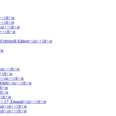
><\/li>\n
><\/li>\n
/a><\/li>\n
><\/li>\n
eltrinelli Editore<\/a><\/li>\n
>\n
/a><\/li>\n
\/li>\n
e<\/a><\/li>\n
elphi<\/a><\/li>\n
li>\n
li>\n
\/li>\n
/a> 17,
Einaudi<\/a><\/li>\n
n<\/a><\/li>\n
oli<\/a><\/li>\n