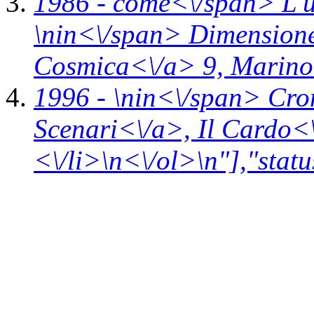
1986 -
come<\/span>
L'
\n
in<\/span>
Dimension
Cosmica<\/a> 9,
Marino 
1996 - \n
in<\/span>
Cro
Scenari<\/a>,
Il Cardo<
<\/li>\n<\/ol>\n"],"statu