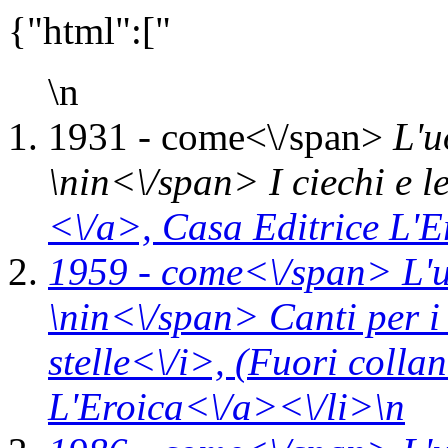
{"html":["
\n
1931 -
come<\/span>
L'u
\n
in<\/span>
I ciechi e l
<\/a>,
Casa Editrice L'E
1959 -
come<\/span>
L'
\n
in<\/span>
Canti per i 
stelle<\/i>,
(Fuori colla
L'Eroica<\/a><\/li>\n