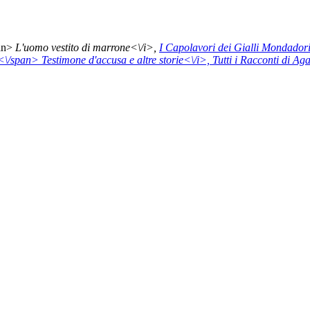
pan>
L'uomo vestito di marrone<\/i>,
I Capolavori dei Gialli Mondado
<\/span>
Testimone d'accusa e altre storie<\/i>,
Tutti i Racconti di Ag