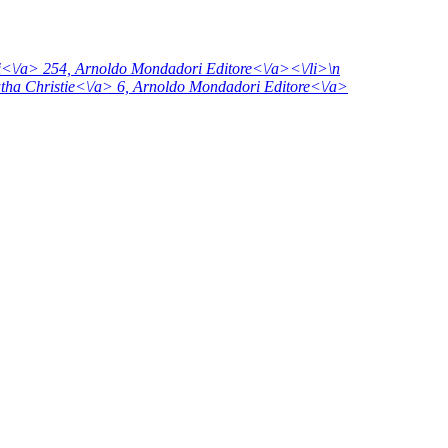
ri<\/a> 254,
Arnoldo Mondadori Editore<\/a><\/li>\n
atha Christie<\/a> 6,
Arnoldo Mondadori Editore<\/a>