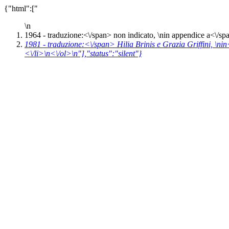
{"html":["
\n
1964 -
traduzione:<\/span> non indicato, \n
in appendice a<\/s
1981 -
traduzione:<\/span> Hilia Brinis e Grazia Griffini, \n
in
<\/li>\n<\/ol>\n"],"status":"silent"}