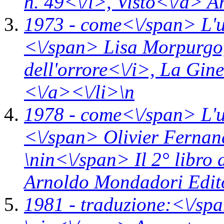
n. 49<\/i>,
Visto<\/a> An
1973 -
come<\/span>
L'
<\/span> Lisa Morpurgo,
dell'orrore<\/i>,
La Gine
<\/a><\/li>\n
1978 -
come<\/span>
L'
<\/span> Olivier Fernand
\n
in<\/span>
Il 2° libro
Arnoldo Mondadori Edit
1981 -
traduzione:<\/spa