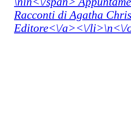
\n
in<\/span>
Appuntamen
Racconti di Agatha Chri
Editore<\/a><\/li>\n<\/o