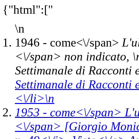
{"html":["
\n
1946 -
come<\/span>
L'u
<\/span> non indicato, \
Settimanale di Racconti 
Settimanale di Racconti 
<\/li>\n
1953 -
come<\/span>
L'
<\/span> [Giorgio Monice