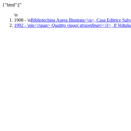
{"html":["
\n
1908 - \n
Bibliotechina Aurea Illustrata<\/a>,
Casa Editrice Salv
1992 - \n
in<\/span>
Quattro viaggi straordinari<\/i>,
Il Volta