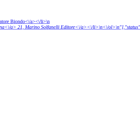
atore Biondo<\/a><\/li>\n
luna<\/a> 21,
Marino Solfanelli Editore<\/a><\/li>\n<\/ol>\n"],"status"