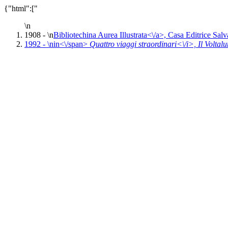
{"html":["
\n
1908 - \n
Bibliotechina Aurea Illustrata<\/a>,
Casa Editrice Salv
1992 - \n
in<\/span>
Quattro viaggi straordinari<\/i>,
Il Volta