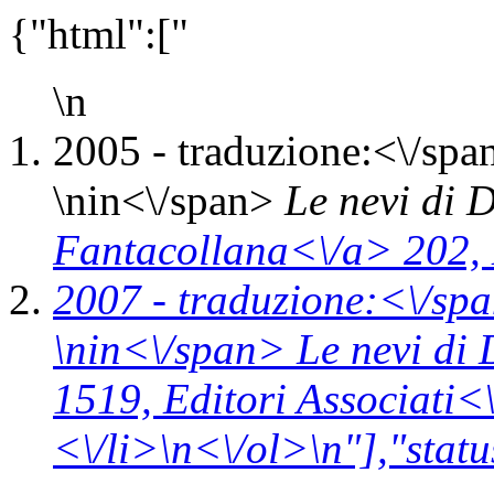
{"html":["
\n
2005 -
traduzione:<\/spa
\n
in<\/span>
Le nevi di 
Fantacollana<\/a> 202,
2007 -
traduzione:<\/sp
\n
in<\/span>
Le nevi di
1519,
Editori Associati<
<\/li>\n<\/ol>\n"],"statu