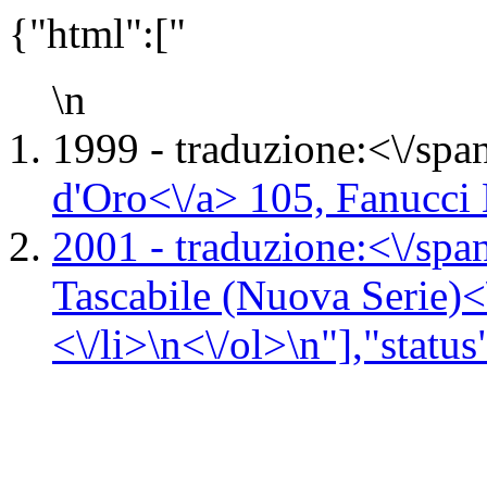
{"html":["
\n
1999 -
traduzione:<\/spa
d'Oro<\/a> 105,
Fanucci 
2001 -
traduzione:<\/spa
Tascabile (Nuova Serie)<
<\/li>\n<\/ol>\n"],"status