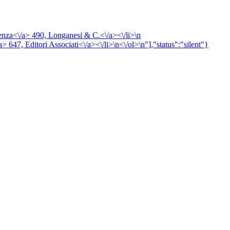
enza<\/a> 490,
Longanesi & C.<\/a><\/li>\n
a> 647,
Editori Associati<\/a><\/li>\n<\/ol>\n"],"status":"silent"}