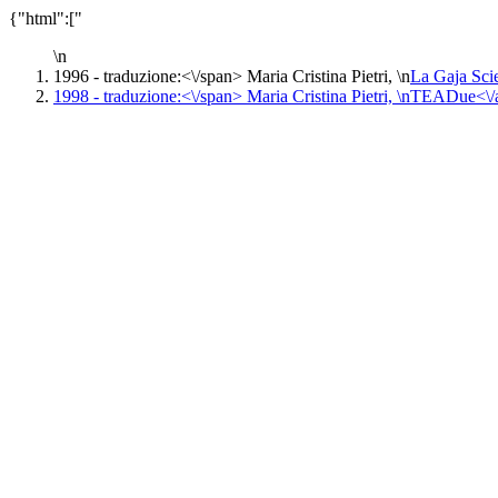
{"html":["
\n
1996 -
traduzione:<\/span> Maria Cristina Pietri, \n
La Gaja Sci
1998 -
traduzione:<\/span> Maria Cristina Pietri, \n
TEADue<\/