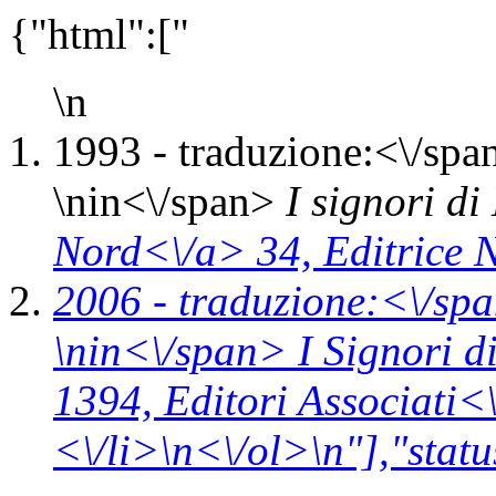
{"html":["
\n
1993 -
traduzione:<\/span
\n
in<\/span>
I signori d
Nord<\/a> 34,
Editrice 
2006 -
traduzione:<\/spa
\n
in<\/span>
I Signori 
1394,
Editori Associati<
<\/li>\n<\/ol>\n"],"statu