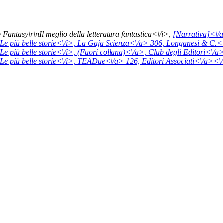
 Fantasy\r\nIl meglio della letteratura fantastica<\/i>,
[Narrativa]<\/
Le più belle storie<\/i>,
La Gaja Scienza<\/a> 306,
Longanesi & C.<\
Le più belle storie<\/i>,
(Fuori collana)<\/a>,
Club degli Editori<\/a>
Le più belle storie<\/i>,
TEADue<\/a> 126,
Editori Associati<\/a><\/