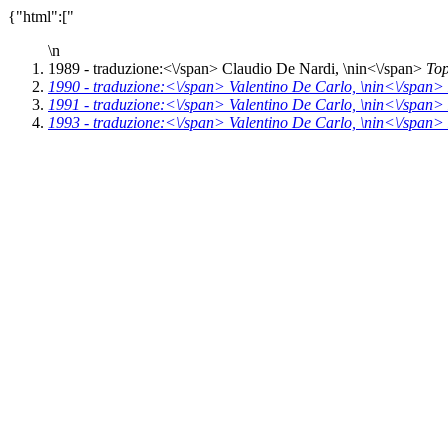
{"html":["
\n
1989 -
traduzione:<\/span> Claudio De Nardi, \n
in<\/span>
Top
1990 -
traduzione:<\/span> Valentino De Carlo, \n
in<\/span>
1991 -
traduzione:<\/span> Valentino De Carlo, \n
in<\/span>
1993 -
traduzione:<\/span> Valentino De Carlo, \n
in<\/span>