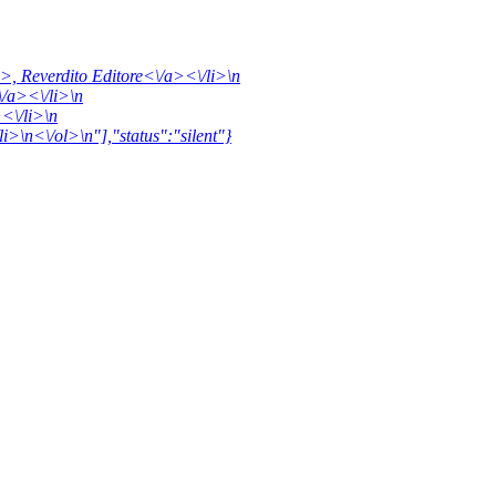
a>,
Reverdito Editore<\/a><\/li>\n
/a><\/li>\n
<\/li>\n
li>\n<\/ol>\n"],"status":"silent"}