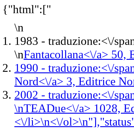
{"html":["
\n
1983 -
traduzione:<\/spa
\n
Fantacollana<\/a> 50,
1990 -
traduzione:<\/spa
Nord<\/a> 3,
Editrice No
2002 -
traduzione:<\/spa
\n
TEADue<\/a> 1028,
Ed
<\/li>\n<\/ol>\n"],"status