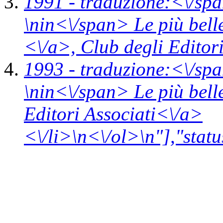
1991 -
traduzione:<\/spa
\n
in<\/span>
Le più bell
<\/a>,
Club degli Editor
1993 -
traduzione:<\/spa
\n
in<\/span>
Le più bell
Editori Associati<\/a>
<\/li>\n<\/ol>\n"],"statu