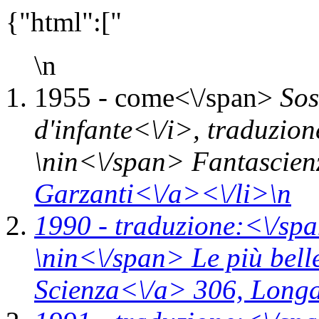
{"html":["
\n
1955 -
come<\/span>
Sos
d'infante<\/i>,
traduzion
\n
in<\/span>
Fantascien
Garzanti<\/a><\/li>\n
1990 -
traduzione:<\/spa
\n
in<\/span>
Le più bell
Scienza<\/a> 306,
Longa