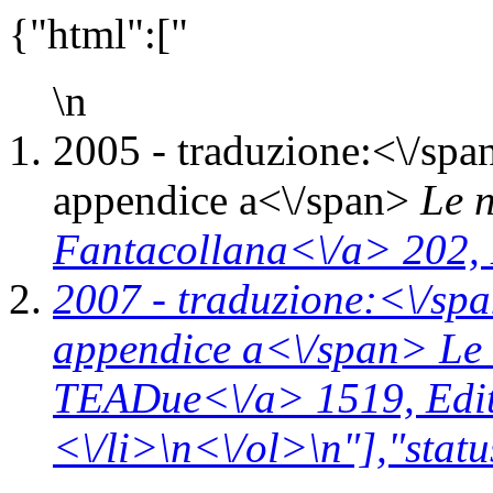
{"html":["
\n
2005 -
traduzione:<\/spa
appendice a<\/span>
Le n
Fantacollana<\/a> 202,
2007 -
traduzione:<\/spa
appendice a<\/span>
Le
TEADue<\/a> 1519,
Edi
<\/li>\n<\/ol>\n"],"statu