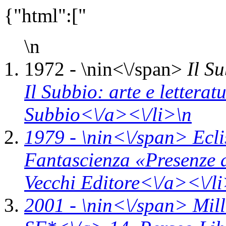
{"html":["
\n
1972 - \n
in<\/span>
Il Su
Il Subbio: arte e lettera
Subbio<\/a><\/li>\n
1979 - \n
in<\/span>
Ecl
Fantascienza «Presenze 
Vecchi Editore<\/a><\/li
2001 - \n
in<\/span>
Mil