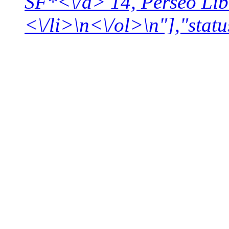
SF*<\/a> 14,
Perseo Lib
<\/li>\n<\/ol>\n"],"statu