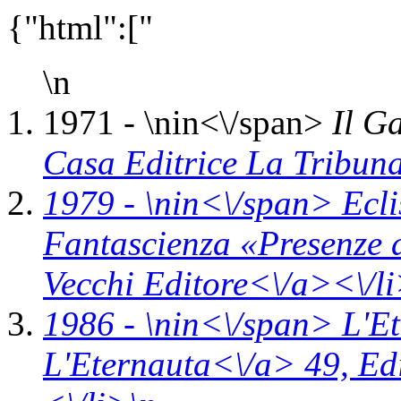
{"html":["
\n
1971 - \n
in<\/span>
Il G
Casa Editrice La Tribun
1979 - \n
in<\/span>
Ecl
Fantascienza «Presenze 
Vecchi Editore<\/a><\/li
1986 - \n
in<\/span>
L'E
L'Eternauta<\/a> 49,
Ed