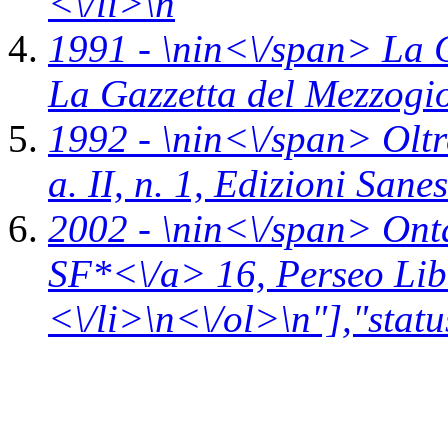
<\/li>\n
1991 - \n
in<\/span>
La 
La Gazzetta del Mezzog
1992 - \n
in<\/span>
Oltr
a. II, n. 1,
Edizioni Sanes
2002 - \n
in<\/span>
Ont
SF*<\/a> 16,
Perseo Lib
<\/li>\n<\/ol>\n"],"statu