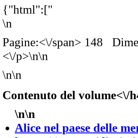
{"html":["
\n
Pagine:<\/span> 148
Dime
<\/p>\n\n
\n\n
Contenuto del volume<\/h
\n\n
Alice nel paese delle me