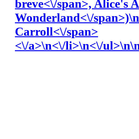
breve<\/span>,
Alice's 
Wonderland<\/span>)\
Carroll<\/span>
<\/a>\n<\/li>\n<\/ul>\n\