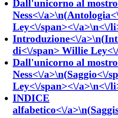
Dall'unicorno al mostro
Ness<\/a>\n(
Antologia<
Ley<\/span><\/a>\n<\/li
Introduzione<\/a>\n(
In
di<\/span>
Willie
Ley<\/
Dall'unicorno al mostro
Ness<\/a>\n(
Saggio<\/s
Ley<\/span><\/a>\n<\/li
INDICE
alfabetico<\/a>\n(
Saggis