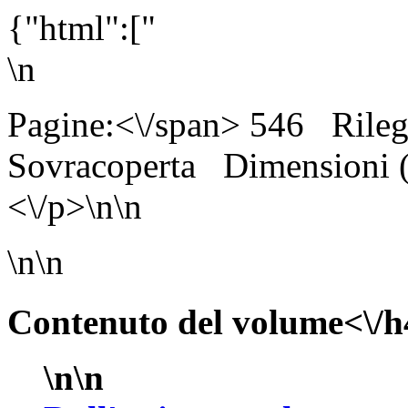
{"html":["
\n
Pagine:<\/span> 546
Rileg
Sovracoperta
Dimensioni
<\/p>\n\n
\n\n
Contenuto del volume<\/h
\n\n