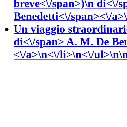
breve<\/span>)\n
di<\/
Benedetti<\/span><\/a>\
Un viaggio straordinari
di<\/span>
A. M.
De Ben
<\/a>\n<\/li>\n<\/ul>\n\