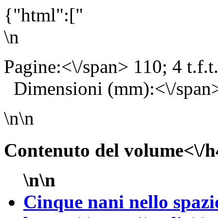
{"html":["
\n
Pagine:<\/span> 110; 4 t.f.
Dimensioni (mm):<\/span
\n\n
Contenuto del volume<\/h
\n\n
Cinque nani nello spazi