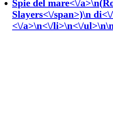
Spie del mare<\/a>\n(
Ro
Slayers<\/span>)\n
di<\
<\/a>\n<\/li>\n<\/ul>\n\