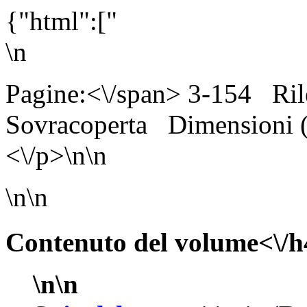
{"html":["
\n
Pagine:<\/span> 3-154
Ril
Sovracoperta
Dimensioni
<\/p>\n\n
\n\n
Contenuto del volume<\/h
\n\n