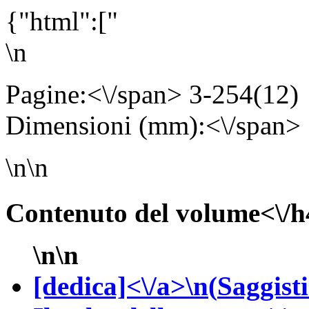
{"html":["
\n
Pagine:<\/span> 3-254(12
Dimensioni (mm):<\/span>
\n\n
Contenuto del volume<\/h
\n\n
[dedica]<\/a>\n(
Saggisti