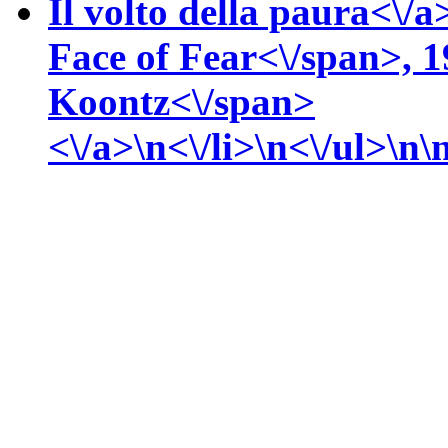
Il volto della paura<\/a
Face of Fear<\/span>, 
Koontz<\/span>
<\/a>\n<\/li>\n<\/ul>\n\