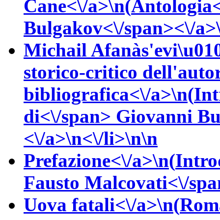
Cane<\/a>\n(
Antologia
Bulgakov<\/span><\/a>\
Michail Afanàs'evi\u010
storico-critico dell'auto
bibliografica<\/a>\n(
In
di<\/span>
Giovanni
Bu
<\/a>\n<\/li>\n\n
Prefazione<\/a>\n(
Intro
Fausto
Malcovati<\/spa
Uova fatali<\/a>\n(
Roma