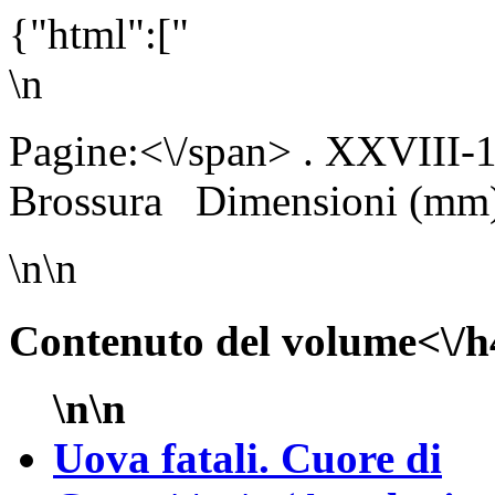
{"html":["
\n
Pagine:<\/span> . XXVIII
Brossura
Dimensioni (mm)
\n\n
Contenuto del volume<\/h
\n\n
Uova fatali. Cuore di