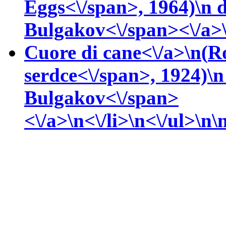
Eggs<\/span>, 1964)\n
Bulgakov<\/span><\/a>\
Cuore di cane<\/a>\n(
R
serdce<\/span>, 1924)\
Bulgakov<\/span>
<\/a>\n<\/li>\n<\/ul>\n\