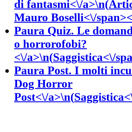
di fantasmi<\/a>\n(
Arti
Mauro
Boselli<\/span><
Paura Quiz. Le domande 
o horrorofobi?
<\/a>\n(
Saggistica<\/spa
Paura Post. I molti inc
Dog Horror
Post<\/a>\n(
Saggistica<