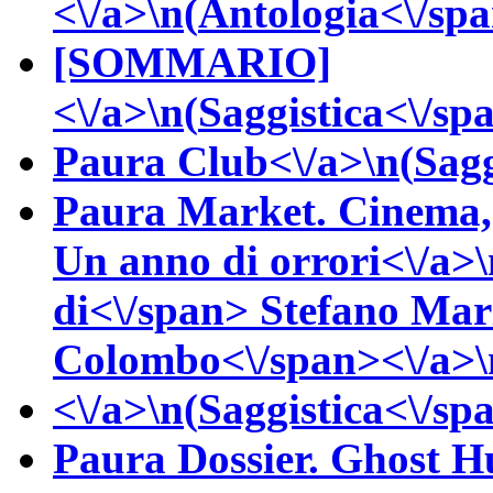
<\/a>\n(
Antologia<\/spa
[SOMMARIO]
<\/a>\n(
Saggistica<\/spa
Paura Club<\/a>\n(
Sagg
Paura Market. Cinema, v
Un anno di orrori<\/a>\
di<\/span>
Stefano
Marz
Colombo<\/span><\/a>\n
<\/a>\n(
Saggistica<\/spa
Paura Dossier. Ghost Hu