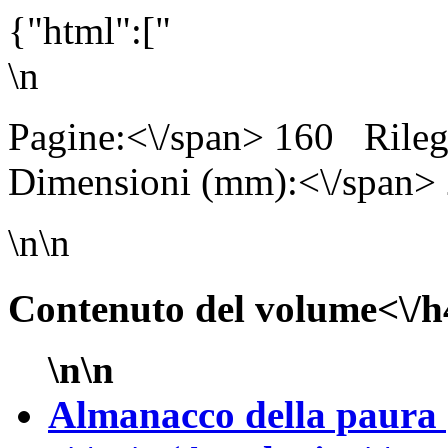
{"html":["
\n
Pagine:<\/span> 160
Rile
Dimensioni (mm):<\/span>
\n\n
Contenuto del volume<\/h
\n\n
Almanacco della paura 