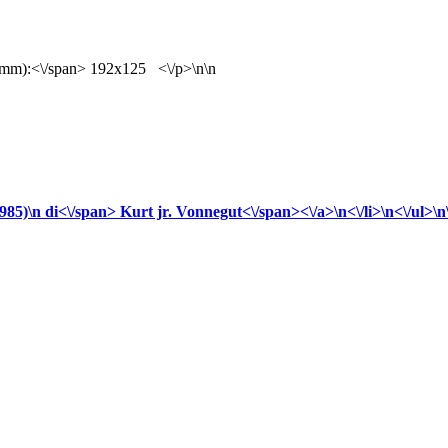
(mm):<\/span> 192x125 <\/p>\n\n
1985)\n
di<\/span>
Kurt jr.
Vonnegut<\/span><\/a>\n<\/li>\n<\/ul>\n\