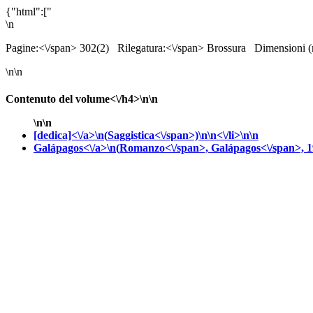
{"html":["
\n
Pagine:<\/span> 302(2)
Rilegatura:<\/span> Brossura
Dimensioni 
\n\n
Contenuto del volume<\/h4>\n\n
\n\n
[dedica]<\/a>\n(
Saggistica<\/span>)\n\n<\/li>\n\n
Galápagos<\/a>\n(
Romanzo<\/span>,
Galápagos<\/span>, 