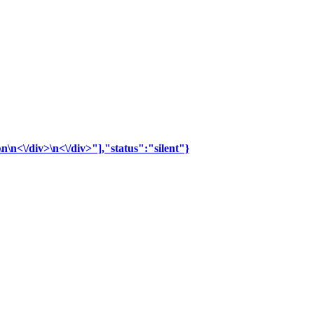
n\n<\/div>\n<\/div>"],"status":"silent"}