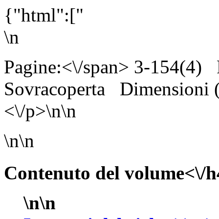
{"html":["
\n
Pagine:<\/span> 3-154(4)
Sovracoperta
Dimensioni
<\/p>\n\n
\n\n
Contenuto del volume<\/h
\n\n