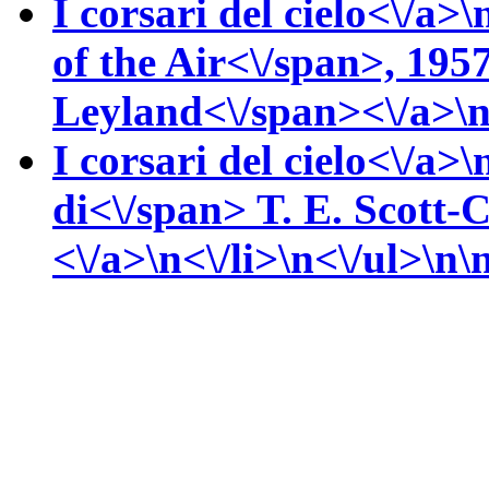
I corsari del cielo<\/a>\
of the Air<\/span>, 195
Leyland<\/span><\/a>\n<
I corsari del cielo<\/a>\
di<\/span>
T. E.
Scott-
<\/a>\n<\/li>\n<\/ul>\n\