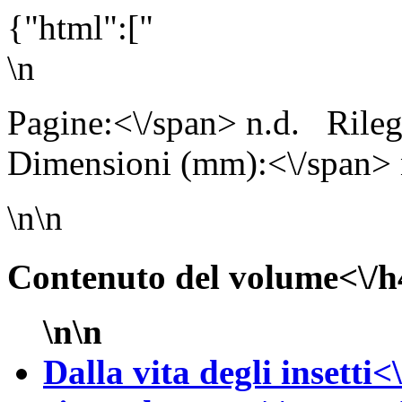
{"html":["
\n
Pagine:<\/span> n.d.
Rile
Dimensioni (mm):<\/span> 
\n\n
Contenuto del volume<\/h
\n\n
Dalla vita degli insetti<