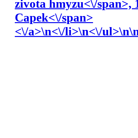
zivota hmyzu<\/span>, 
Capek<\/span>
<\/a>\n<\/li>\n<\/ul>\n\