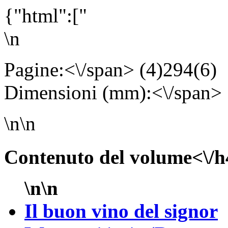
{"html":["
\n
Pagine:<\/span> (4)294(6
Dimensioni (mm):<\/span>
\n\n
Contenuto del volume<\/h
\n\n
Il buon vino del signor