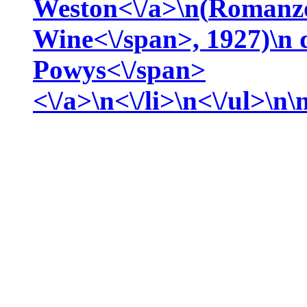
Weston<\/a>\n(
Romanzo
Wine<\/span>, 1927)\n
Powys<\/span>
<\/a>\n<\/li>\n<\/ul>\n\