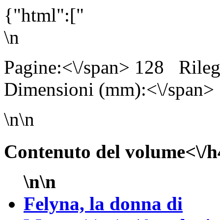
{"html":["
\n
Pagine:<\/span> 128
Rile
Dimensioni (mm):<\/span>
\n\n
Contenuto del volume<\/h
\n\n
Felyna, la donna di