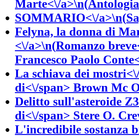
Marte<\/a>\n(
Antologia
SOMMARIO<\/a>\n(
Sa
Felyna, la donna di Mar
<\/a>\n(
Romanzo breve
Francesco Paolo
Conte<
La schiava dei mostri<\
di<\/span>
Brown
Mc Ol
Delitto sull'asteroide Z
di<\/span>
Stere O.
Cre
L'incredibile sostanza 