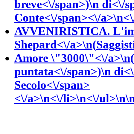
breve<\/span>)\n
di<\/
Conte<\/span><\/a>\n<\/
AVVENIRISTICA. L'imp
Shepard<\/a>\n(
Saggist
Amore \"3000\"<\/a>\n
puntata<\/span>)\n
di<
Secolo<\/span>
<\/a>\n<\/li>\n<\/ul>\n\