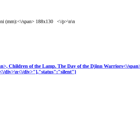
ni (mm):<\/span> 188x130 <\/p>\n\n
an>,
Children of the Lamp. The Day of the Djinn Warriors<\/span
<\/div>\n<\/div>"],"status":"silent"}