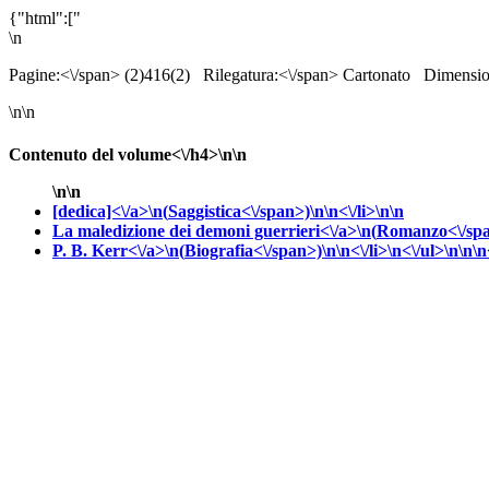
{"html":["
\n
Pagine:<\/span> (2)416(2)
Rilegatura:<\/span> Cartonato
Dimensio
\n\n
Contenuto del volume<\/h4>\n\n
\n\n
[dedica]<\/a>\n(
Saggistica<\/span>)\n\n<\/li>\n\n
La maledizione dei demoni guerrieri<\/a>\n(
Romanzo<\/sp
P. B. Kerr<\/a>\n(
Biografia<\/span>)\n\n<\/li>\n<\/ul>\n\n\n