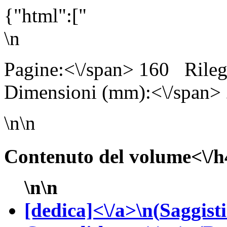
{"html":["
\n
Pagine:<\/span> 160
Rile
Dimensioni (mm):<\/span>
\n\n
Contenuto del volume<\/h
\n\n
[dedica]<\/a>\n(
Saggisti