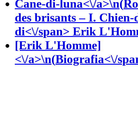
Cane-di-luna<\/a>\n(
Ro
des brisants – I. Chien-
di<\/span>
Erik
L'Homm
[Erik L'Homme]
<\/a>\n(
Biografia<\/span