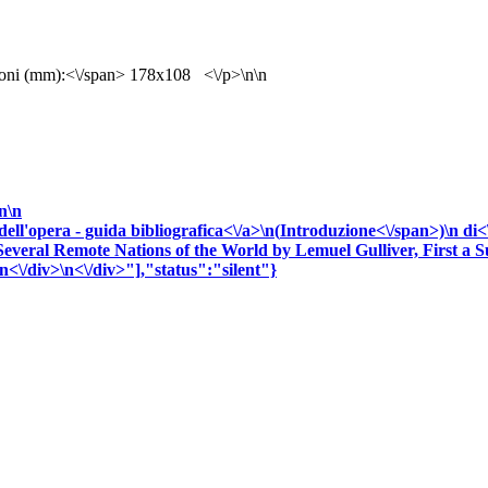
oni (mm):<\/span> 178x108 <\/p>\n\n
\n\n
 dell'opera - guida bibliografica<\/a>\n(
Introduzione<\/span>)\n
di<
Several Remote Nations of the World by Lemuel Gulliver, First a S
\n<\/div>\n<\/div>"],"status":"silent"}