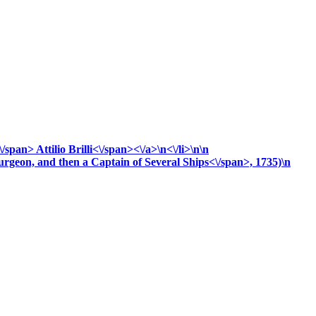
\/span>
Attilio
Brilli<\/span><\/a>\n<\/li>\n\n
urgeon, and then a Captain of Several Ships<\/span>, 1735)\n