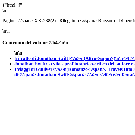
{"html":["
\n
Pagine:<\/span> XX-288(2)
Rilegatura:<\/span> Brossura
Dimensi
\n\n
Contenuto del volume<\/h4>\n\n
\n\n
[ritratto di Jonathan Swift]<\/a>\n(
Altro<\/span>)\n\n<\/li>
Jonathan Swift: la vita - profilo storico-critico dell'autore e
I viaggi di Gulliver<\/a>\n(
Romanzo<\/span>,
Travels Into 
di<\/span>
Jonathan
Swift<\/span><\/a>\n<\/li>\n<\/ul>\n\n