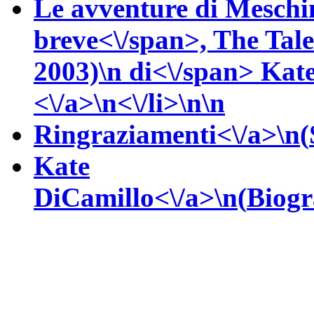
Le avventure di Meschi
breve<\/span>,
The Tale
2003)\n
di<\/span>
Kat
<\/a>\n<\/li>\n\n
Ringraziamenti<\/a>\n(
Kate
DiCamillo<\/a>\n(
Biogr