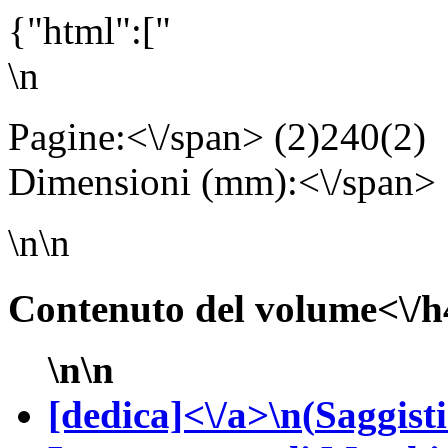
{"html":["
\n
Pagine:<\/span> (2)240(2
Dimensioni (mm):<\/span>
\n\n
Contenuto del volume<\/h
\n\n
[dedica]<\/a>\n(
Saggisti