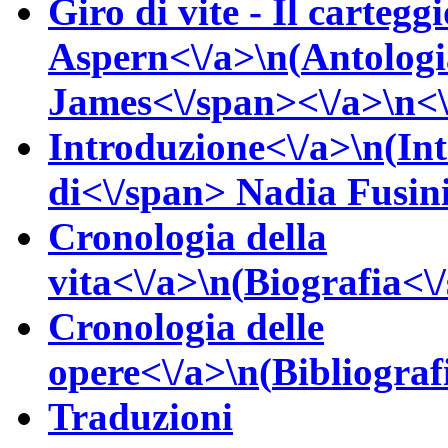
Giro di vite - Il carteggi
Aspern<\/a>\n(
Antologi
James<\/span><\/a>\n<\
Introduzione<\/a>\n(
In
di<\/span>
Nadia
Fusin
Cronologia della
vita<\/a>\n(
Biografia<\/
Cronologia delle
opere<\/a>\n(
Bibliograf
Traduzioni