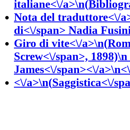
italiane<\/a>\n(
Bibliogr
Nota del traduttore<\/a
di<\/span>
Nadia
Fusin
Giro di vite<\/a>\n(
Rom
Screw<\/span>, 1898)\
James<\/span><\/a>\n<\
<\/a>\n(
Saggistica<\/spa