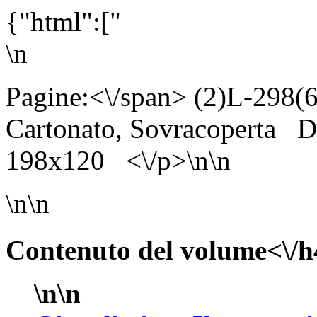
{"html":["
\n
Pagine:<\/span> (2)L-298
Cartonato, Sovracoperta
D
198x120 <\/p>\n\n
\n\n
Contenuto del volume<\/h
\n\n