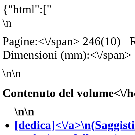
{"html":["
\n
Pagine:<\/span> 246(10)
R
Dimensioni (mm):<\/span>
\n\n
Contenuto del volume<\/h
\n\n
[dedica]<\/a>\n(
Saggisti