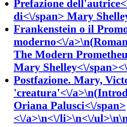
Prefazione dell'autrice<
di<\/span>
Mary
Shelle
Frankenstein o il Prom
moderno<\/a>\n(
Roman
The Modern Prometheus
Mary
Shelley<\/span><\
Postfazione. Mary, Victo
'creatura'<\/a>\n(
Intro
Oriana
Palusci<\/span>
<\/a>\n<\/li>\n<\/ul>\n\