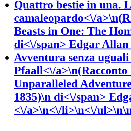
Quattro bestie in una.
camaleopardo<\/a>\n(
R
Beasts in One: The Ho
di<\/span>
Edgar Alla
Avventura senza uguali
Pfaall<\/a>\n(
Racconto 
Unparalleled Adventure
1835)\n
di<\/span>
Edg
<\/a>\n<\/li>\n<\/ul>\n\