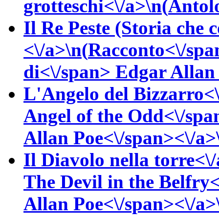
grotteschi<\/a>\n(
Antolo
Il Re Peste (Storia che 
<\/a>\n(
Racconto<\/spa
di<\/span>
Edgar Alla
L'Angelo del Bizzarro<\
Angel of the Odd<\/spa
Allan
Poe<\/span><\/a>\
Il Diavolo nella torre<\
The Devil in the Belfry
Allan
Poe<\/span><\/a>\