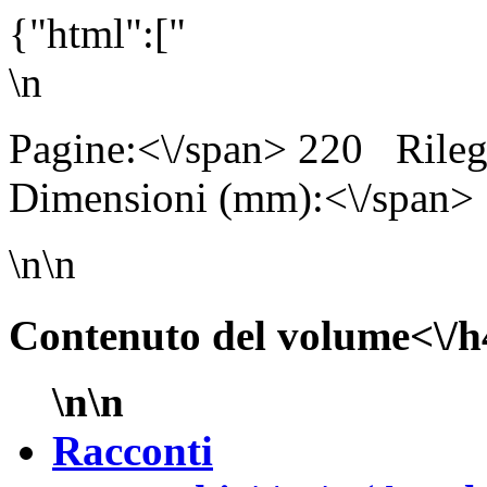
{"html":["
\n
Pagine:<\/span> 220
Rile
Dimensioni (mm):<\/span>
\n\n
Contenuto del volume<\/h
\n\n
Racconti