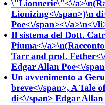
\"Lionnerie\"<\/a>\n(
Ra
Lionizing<\/span>)\n
di
Poe<\/span><\/a>\n<\/li
Il sistema del Dott. Cat
Piuma<\/a>\n(
Racconto
Tarr and prof. Fether<
Edgar Allan
Poe<\/span
Un avvenimento a Geru
breve<\/span>,
A Tale o
di<\/span>
Edgar Alla