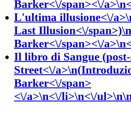
Barker<\/span><\/a>\n<\
L'ultima illusione<\/a>\
Last Illusion<\/span>)\
Barker<\/span><\/a>\n<\
Il libro di Sangue (pos
Street<\/a>\n(
Introduzi
Barker<\/span>
<\/a>\n<\/li>\n<\/ul>\n\