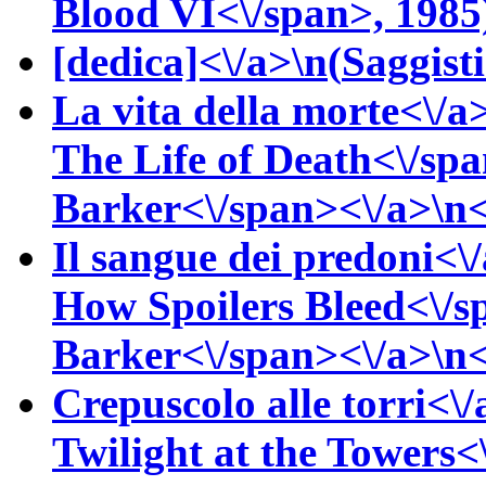
Blood VI<\/span>, 1985)
[dedica]<\/a>\n(
Saggisti
La vita della morte<\/a
The Life of Death<\/sp
Barker<\/span><\/a>\n<\
Il sangue dei predoni<\
How Spoilers Bleed<\/s
Barker<\/span><\/a>\n<\
Crepuscolo alle torri<\/
Twilight at the Towers<