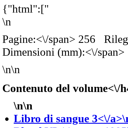
{"html":["
\n
Pagine:<\/span> 256
Rile
Dimensioni (mm):<\/span>
\n\n
Contenuto del volume<\/h
\n\n
Libro di sangue 3<\/a>\