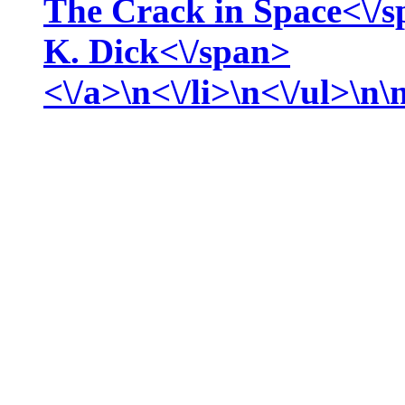
The Crack in Space<\/s
K.
Dick<\/span>
<\/a>\n<\/li>\n<\/ul>\n\