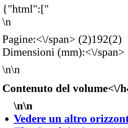
{"html":["
\n
Pagine:<\/span> (2)192(2
Dimensioni (mm):<\/span>
\n\n
Contenuto del volume<\/h
\n\n
Vedere un altro orizzon