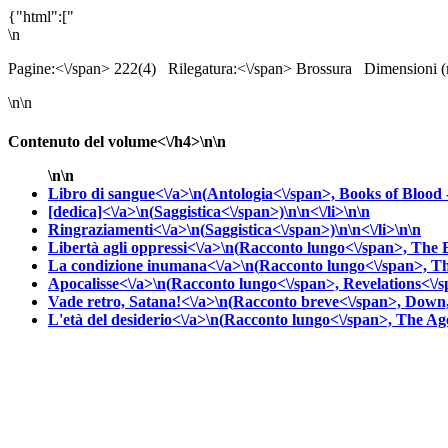
{"html":["
\n
Pagine:<\/span> 222(4)
Rilegatura:<\/span> Brossura
Dimensioni 
\n\n
Contenuto del volume<\/h4>\n\n
\n\n
Libro di sangue<\/a>\n(
Antologia<\/span>,
Books of Blood 
[dedica]<\/a>\n(
Saggistica<\/span>)\n\n<\/li>\n\n
Ringraziamenti<\/a>\n(
Saggistica<\/span>)\n\n<\/li>\n\n
Libertà agli oppressi<\/a>\n(
Racconto lungo<\/span>,
The B
La condizione inumana<\/a>\n(
Racconto lungo<\/span>,
Th
Apocalisse<\/a>\n(
Racconto lungo<\/span>,
Revelations<\/
Vade retro, Satana!<\/a>\n(
Racconto breve<\/span>,
Down,
L'età del desiderio<\/a>\n(
Racconto lungo<\/span>,
The Age