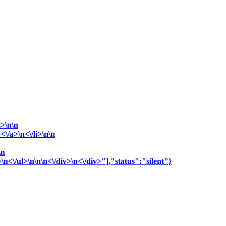
i>\n\n
\/a>\n<\/li>\n\n
\n
\n<\/ul>\n\n\n<\/div>\n<\/div>"],"status":"silent"}