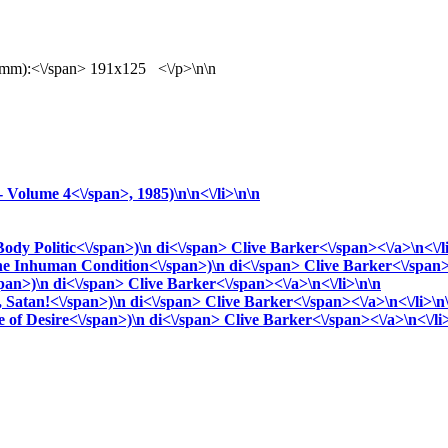
(mm):<\/span> 191x125 <\/p>\n\n
- Volume 4<\/span>, 1985)\n\n<\/li>\n\n
ody Politic<\/span>)\n
di<\/span>
Clive
Barker<\/span><\/a>\n<\/l
e Inhuman Condition<\/span>)\n
di<\/span>
Clive
Barker<\/span><
span>)\n
di<\/span>
Clive
Barker<\/span><\/a>\n<\/li>\n\n
 Satan!<\/span>)\n
di<\/span>
Clive
Barker<\/span><\/a>\n<\/li>\n
 of Desire<\/span>)\n
di<\/span>
Clive
Barker<\/span><\/a>\n<\/li>