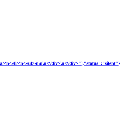
>\n<\/li>\n<\/ul>\n\n\n<\/div>\n<\/div>"],"status":"silent"}