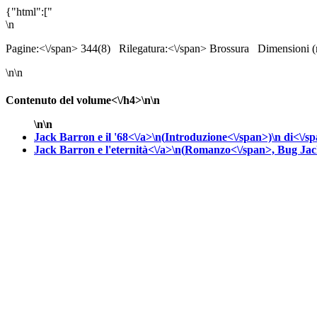
{"html":["
\n
Pagine:<\/span> 344(8)
Rilegatura:<\/span> Brossura
Dimensioni 
\n\n
Contenuto del volume<\/h4>\n\n
\n\n
Jack Barron e il '68<\/a>\n(
Introduzione<\/span>)\n
di<\/s
Jack Barron e l'eternità<\/a>\n(
Romanzo<\/span>,
Bug Jac