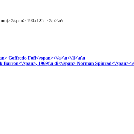
(mm):<\/span> 190x125 <\/p>\n\n
pan>
Goffredo
Fofi<\/span><\/a>\n<\/li>\n\n
k Barron<\/span>, 1969)\n
di<\/span>
Norman
Spinrad<\/span><\/a