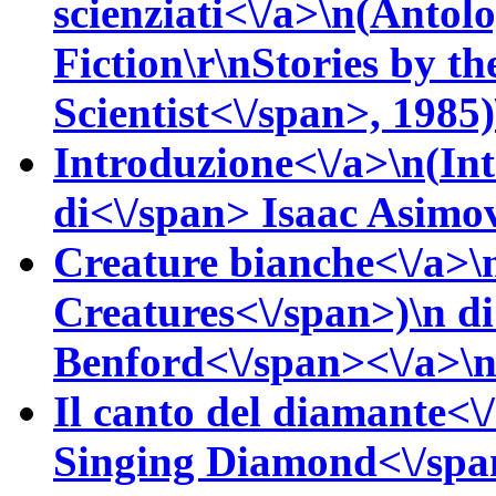
scienziati<\/a>\n(
Antolo
Fiction\r\nStories by t
Scientist<\/span>, 1985)
Introduzione<\/a>\n(
In
di<\/span>
Isaac
Asimov
Creature bianche<\/a>\
Creatures<\/span>)\n
d
Benford<\/span><\/a>\n<
Il canto del diamante<\
Singing Diamond<\/spa