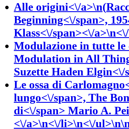
Alle origini<\/a>\n(
Racc
Beginning<\/span>, 195
Klass<\/span><\/a>\n<\/
Modulazione in tutte le 
Modulation in All Thin
Suzette Haden
Elgin<\/
Le ossa di Carlomagno<
lungo<\/span>,
The Bon
di<\/span>
Mario A.
Pe
<\/a>\n<\/li>\n<\/ul>\n\