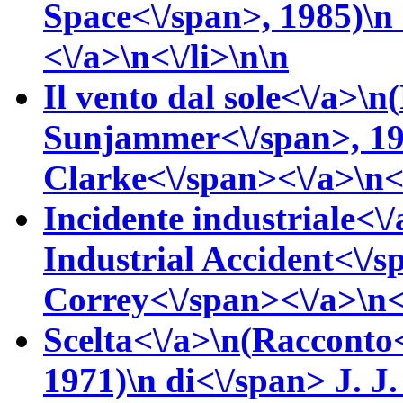
Space<\/span>, 1985)\n
<\/a>\n<\/li>\n\n
Il vento dal sole<\/a>\n(
Sunjammer<\/span>, 1
Clarke<\/span><\/a>\n<\
Incidente industriale<\/
Industrial Accident<\/s
Correy<\/span><\/a>\n<\
Scelta<\/a>\n(
Racconto
1971)\n
di<\/span>
J. J