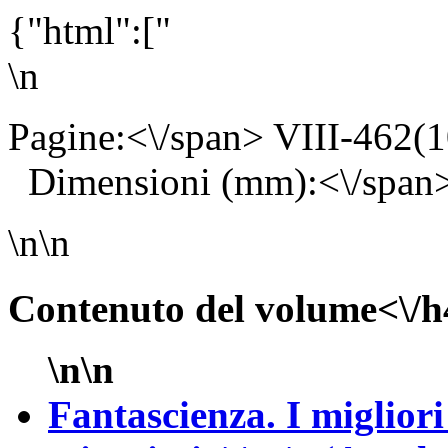
{"html":["
\n
Pagine:<\/span> VIII-462
Dimensioni (mm):<\/span
\n\n
Contenuto del volume<\/h
\n\n
Fantascienza. I migliori