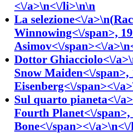
<\/a>\n<\/li>\n\n
La selezione<\/a>\n(
Rac
Winnowing<\/span>, 19
Asimov<\/span><\/a>\n<
Dottor Ghiacciolo<\/a>\
Snow Maiden<\/span>, 
Eisenberg<\/span><\/a>\
Sul quarto pianeta<\/a>
Fourth Planet<\/span>,
Bone<\/span><\/a>\n<\/l