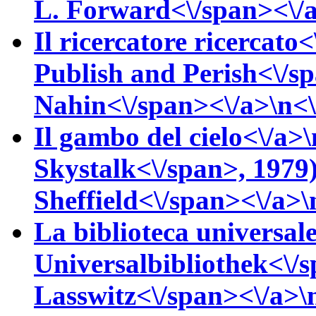
L.
Forward<\/span><\/a>
Il ricercatore ricercato<
Publish and Perish<\/s
Nahin<\/span><\/a>\n<\/
Il gambo del cielo<\/a>\
Skystalk<\/span>, 1979
Sheffield<\/span><\/a>\n
La biblioteca universal
Universalbibliothek<\/
Lasswitz<\/span><\/a>\n