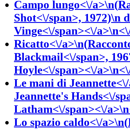
Campo lungo<\/a>\n(
Ra
Shot<\/span>, 1972)\n
d
Vinge<\/span><\/a>\n<\/
Ricatto<\/a>\n(
Racconto
Blackmail<\/span>, 196
Hoyle<\/span><\/a>\n<\/
Le mani di Jeannette<\/
Jeannette's Hands<\/sp
Latham<\/span><\/a>\n<
Lo spazio caldo<\/a>\n(