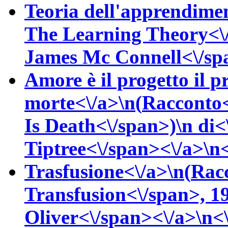
Teoria dell'apprendime
The Learning Theory<\
James
Mc Connell<\/spa
Amore è il progetto il p
morte<\/a>\n(
Racconto
Is Death<\/span>)\n
di<
Tiptree<\/span><\/a>\n<
Trasfusione<\/a>\n(
Racc
Transfusion<\/span>, 1
Oliver<\/span><\/a>\n<\